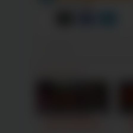
Oszd meg ismerőseiddel
Előző poszt
Kapcsolódó témák
5 perc read
Szerzőről: Hunor Ozsvát / március 31, 2026
Szerző
Kaszinós Legendák: Az
N
Igazság az Oxigéndúsításról
Eg