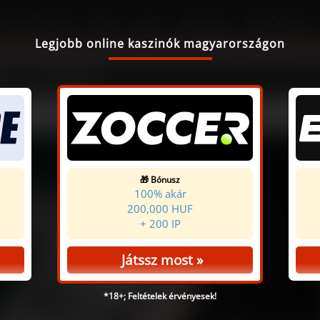
 FOGADÓIRODÁK
PÓKER
RULETT
BLACKJACK
NYERŐGÉPEK
Legjobb online kaszinók magyarországon
 – III. Rész
nulhatjátok, hogyan kell fejleszteni ezt a készséget
Közzétéve: szeptember 13,
🎁 Bónusz
100% akár
200,000 HUF
k
+ 200 IP
Játssz most
*18+; Feltételek érvényesek!