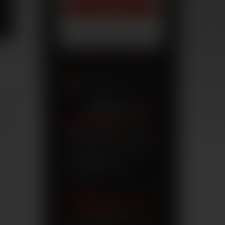
Tiszteletben tartjuk a személyes
adataid, és soha nem osztjuk meg
e-mail címed másokkal.
kép.
Legutóbbi posztok
sebb
ker-
Kaszinós Legendák:
Az Igazság az
Oxigéndúsításról