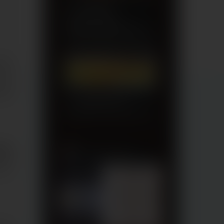
Nevadai
Adatszivárgás:
Egymillió Dollárt Kell
Fizetnie egy Kaszinónak
dott
el a
arra
zült
Atlantic City
Legendái: Nicky Scarfo
sből
Legjobb online kaszinó
 ami
itt a
200,000 HUF
Játssz most
6,800,000 HUF
Játssz most
400,000 HUF