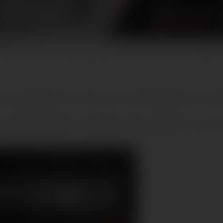
enül nézd vissza az augusztus végi írásainkat, így fog összeállni a 
. Ez egy készség, és mint minden más pókerkészség, annál erő
amellyel elkezdheted a stratégiai türelem beépítését a napi pó