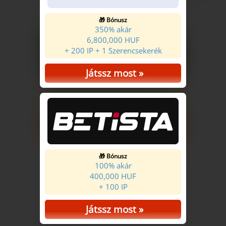
Az Trino Casino értékelése
🎁 Bónusz
350% akár
6,800,000 HUF
+ 200 IP + 1 Szerencsekerék
Játssz most
Üdvözlő bónusz:
3 000 €
Játssz most
🎁 Bónusz
100% akár
Játékok:
400,000 HUF
12000+
+ 100 IP
Jackpot:
Játssz most
50+