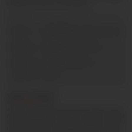
bármikor visszanézheted a későbbiekben.
Címke
Adat
Név:
Trino Casino
Központ:
Dr. H. Fergusonweg 1, Willemstad, Curaçao
Alapítva:
2024
Licenszek:
OGL/2024/112/0974, Curaçao
Telefonszám:
Nincs
Email:
support@trinocasino.com
Kapcsolati űrlap:
Nincs
Élő chat:
Van
Végső összegzés
A kaszinóról tehát bátran kijelenthetjük, hogy egy modern,
megbízható és sokszínű online ajánlatokkal, amelyek
bármelyik magyar játékos számára elérhetőek. A kiváló
mobil optimalizáltság, az élő kaszinó élmény és a