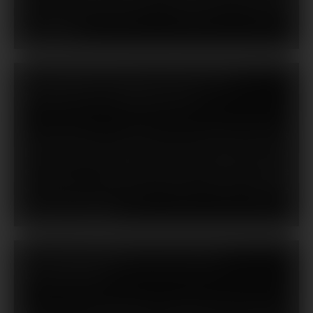
és még kriptovalutákat is a befizetés és a kifizetés
elvégzésére.
❓ Az üdvözlő bónuszt a Trino Casino
felületén én is megkaphatom?
Természetesen. Az elérhető Trino kaszinó bónuszok
bármelyik magyar játékos számára elérhetőek, éppen
ezért akár az üdvözlő bónuszt szeretnéd igénybe
venni, akár más bónuszt keresel, bátran igénybe
veheted te magad is.
❓ Vannak feltételek a Trino Casino
bónuszokhoz?
Igen, arra mindenképpen számítanod kell, hogy a