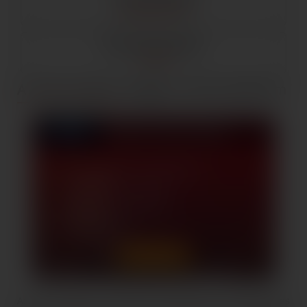
Android és iOS
💸 Minimális befizetés
7 000Ft
A Trino Casino magyar online platform
Dizájn és funkcionalitás
Gyors és egyszerű regisztráció
Óriási játék mennyiség
Mobilos is jól működik
Gyors fizetések
JÁTSSZ MOST
Azt tudnod kell, hogy teljes mértékben letöltésmentes