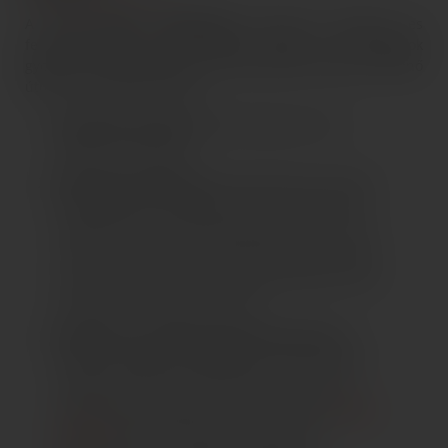
A
Trino Casino regisztráció
folyamata egyszerű és
felhasználóbarát, úgy tervezték, hogy az új játékosok
gyorsan elindulhassanak. Íme egy lépésről lépésre történő
útmutató a regisztrációhoz:
Keresd fel a kaszinót
: Majd pedig kattints a
regisztráció gombra.
Add meg az adatokat
: Egy regisztrációs űrlapot
kell kitöltened, amelyben olyan adatokat kell
megadnod, mint a felhasználónéved, az e-mail
címed és a jelszavad. Győződj meg arról, hogy
az adatok pontosak, mivel ezeket később a fiók
hitelesítésére fogják használni.
Küldd be az azonosító dokumentumokat
: Az
előírások betartása érdekében a Trino Casino
magyar csapata arra kérhet, hogy igazold a
személyazonosságod és lakcímed. Ez az
online
kaszinók
szokásos eljárása a biztonság