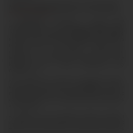
Mennyit igényelhetnek az érintettek?
A megállapodás értelmében a csoport tagjai
visszaigényelhetik az incidenshez kapcsolódó, saját
zsebből fizetett költségeiket,
legfeljebb 5.000 dollárig
,
amennyiben dokumentumokkal igazolják, hogy azokat a
támadás okozta. Az elszámolható károknak 2022.
november 9. és 2026. május 11. között kellett
keletkezniük, és az igénylőknek bizonyítaniuk kell, hogy
lépéseket tettek a károk csökkentésére vagy
megtérítésére.
Azok a fogyasztók, akik ebben az időszakban bármikor
Kaliforniában éltek, további
100 dolláros
törvényben
meghatározott kifizetésre is jogosultak lehetnek, bár ez az
összeg csökkenhet, ha a benyújtott igények meghaladják
az alap keretét.
A kifizetések után fennmaradó összeget arányosan
osztják szét a csoport tagjai között, vagyis az egy főre jutó
végső összeg attól függ, hány érvényes igényt nyújtanak