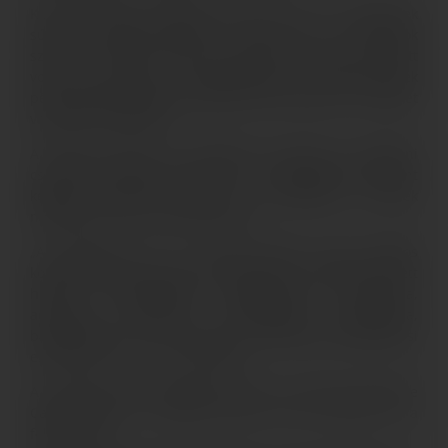
Kiberbiztonsági szakértők szerint az ilyen késedelmek
súlyos következményekkel járhatnak az áldozatok
számára, akiknek minél hamarabb értesülniük kellett
volna, hogy jelszót változtathassanak, ellenőrizhessék
pénzügyi számláikat, és figyelhessék a gyanús e-maileket
vagy hitelmozgásokat.
A kereset szerint az adatlopás azonnali és jövőbeni
csalások kockázatának tette ki az ügyfeleket, valamint
kéretlen hívások, SMS-ek és adathalász e-mailek
megjelenését is eredményezhette.
„A felperesek és a csoport tagjai most jelentős
kockázatnak vannak kitéve, például a nevükben felvett
hitelek, egészségügyi szolgáltatások számlázása,
adócsalás, közüzemi szerződések megnyitása,
bankkártyacsalás és hasonló személyazonosság-lopási
esetek révén” — áll a keresetben.
A megállapodás elfogadásával sem a Rancho Mesquite
Casino, sem az Eureka Casino nem ismerte el a
felelősségét.