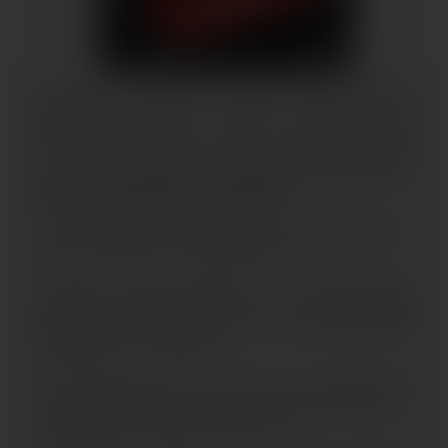
Az adatvédelmi incidens során személyes adatok kerültek
illetéktelen kezekbe, köztük teljes nevek,
társadalombiztosítási számok és jogosítványszámok,
összesen 229 299 ügyfél — és feltehetően alkalmazottak
— esetében. A panaszt 2023 februárjában nyújtották be a
Nevadai Szövetségi Kerületi Bíróságon
.
Három és fél évvel később az
Eureka Casino
beleegyezett,
hogy a sértetteknek 1 millió dollárt fizet.
A felperesek gondatlansággal és szerződésszegéssel
vádolták a céget, azt állítva, hogy a kiberbiztonsági
védelme nem volt megfelelő, és nem értesítette időben
az ügyfeleket az incidensről.
A kaszinó körülbelül 2022. december 9-én figyelmeztette
az érintetteket arra, hogy adataik kompromittálódtak —
nagyjából egy hónappal a támadás után.