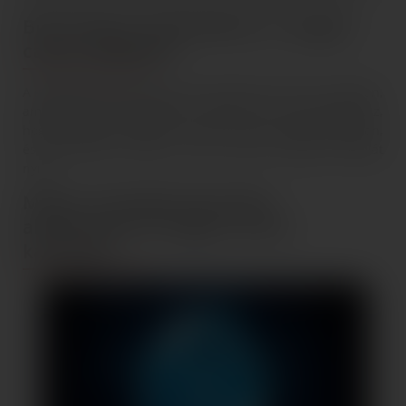
Biztonság és adatvédelem a magyar
casino oldalakon
A következőkben olyan fontos témákat veszünk át sorjában,
amelyekről mindenképpen tudnod kell, ha úgy döntesz,
hogy megveted a lábad az online szerencsejáték világában,
és egy legális magyar online kaszinó oldalon számlát
nyitsz.
Milyen erősségű titkosítást
alkalmaznak a magyar online
kaszinók?