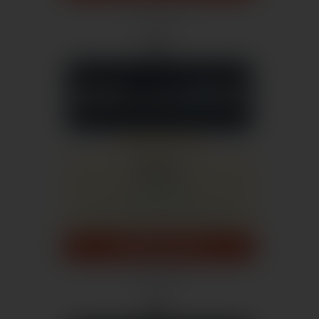
Hamarosan
8
🎁 Bónusz
100% akár
800,000 HUF
+ 200 IP + 8,000 HUF Free Bet
Játssz most
Hamarosan
9