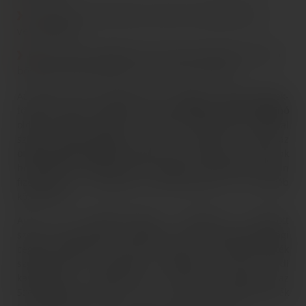
CrownPlay: Vezető kaszinó prémium játékokkal és
versenyekkel.
Bison Casino: Megbízható és felhasználóbarát kaszinó
bőséges játékkínálattal és vonzó promóciókkal.
Az egész sztori pikantériája az, hogy a szerencsejáték-
törvény ugyan kimondja, hogy
külföldi online kaszinó
oldalon ugyan illegális a játék – és ezáltal a játékkal
szerzett nyeremények is annak minősülnek – viszont az
online casino adózás
kapcsán arra szólítja fel hazánk
honpolgárait, hogy az elért „illegális” nyereményeik után
fizessék be a megfelelő nyereményadót és az egyéb
közterheket.
Ami a Magyarországon legálisnak kikiáltott
szerencsejátékot illeti, elsősorban azok amagyarországi
cégek minősülnek legális online távszerencsejáték
szolgáltatónak, amelyek rendelkeznek hazai földi
kaszinóval / játékteremmel. Illetve idesorolandó az
Szerencsejáték ZRT. is. A hazai szerencsejáték