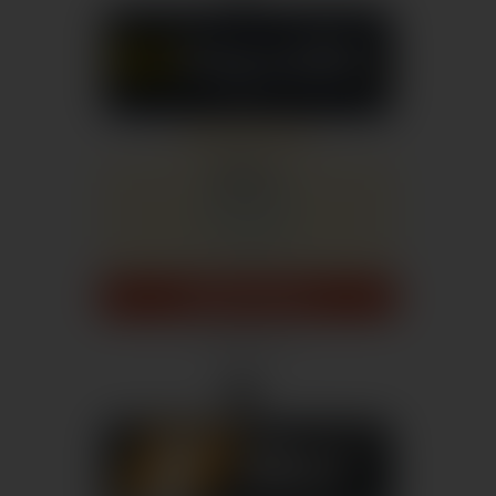
🎁 Bónusz
250% akár
800,000 HUF
+ 200 IP
Játssz most
Hamarosan
10