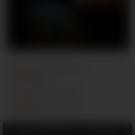
Zoccer
✪ 200,000 HUF + 200 IP
BetScore
✪ 6,800,000 HUF + 200 IP + 1
Szerencsekerék
Betista
✪ 400,000 HUF + 100 IP
StealthBet
✪ 3000 USDT + 200 IP
Dudespin
✪ 800,000 HUF + 150 IP
Hogyan választjuk ki és rangsoroljuk