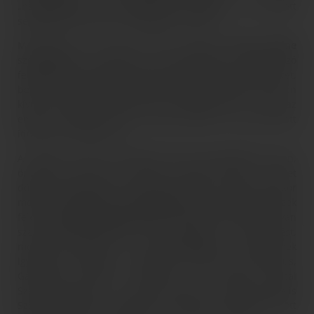
„hatáskörükön” belül igyekeznek közvetlen és közvetett
segítséget biztosítani az ügyfeleik számára.
Manapság már szinte minden komoly
casino online
szolgáltatónál elérhetők az úgynevezett önkorlátozó
felhasználói eszközök, amelyekkel például veszteséglimitet,
befizetési limitet, játékidő limitet lehet beállítani, és ezen
kívül szinte mindenhol adott a lehetőség arra is, hogy az
ember önkitiltást kérjen (vagy állítson be) egy adott
időszakra vonatkozóan.
A kaszino online weboldalak döntő többségénél olyan,
önfelmérő tesztek is vannak, amelyek révén el lehet
dönteni, hogy egy adott személyt érint-e, és ha igen, akkor
mekkora mértékben a játékfüggőség problémája. Mindezek
felett a
magyar online casino
oldalak üzemeltetői olyan
szervezetek webhelyeihez is biztosítják a hozzáférést,
melyek kifejezetten a játékfüggőségben érintetteknek
igyekeznek segíteni: GamCare, Gamblers Anonymous,
Gambling Therapy. Hazánkban a Magyar Máltai
Szeretetszolgálat, az MMSz FOGADÓ Pszichoszociális
Szolgálat, illetve a Katolikus Karitasz nyújt többek között