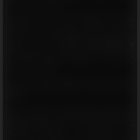
A-tól Z-ig alaposan átnéztünk.
A legelső, és álláspontunk szerint legfontosabb kritérium
egy magyar online kaszinó értékelése kapcsán az, hogy
rendelkezik-e olyan, érvényes működési engedéllyel
(licenccel), ami az iGaming ágazatot szabályozó hivatalos
szervek egyik által lett kiállítva (pl. MGA, Curacao Gaming).
Ugyanis, ha az adott
online casino Magyarország
webhelyén (láblécen, a GYIK-ben, vagy az ÁSZF-ben) nincs
nyoma licencnek, bármilyen jó legyen is az operátor játék
és promóciós kínálata, semmiképp nem kerülhet fel
webszájtunk ajánlatába.
A hivatalos működési engedély megléte mellett annak is
utána nézünk, hogy rendelkezik-e az adott online casino
webhelyet működtető cég egyéb tanúsítványokkal (pl.
eCOGRA).
Mivel napjainkban világszerte igen sokakat érint
sajnálatos módon a szerencsejáték-függőség problémája,
ezért azt is minden esetben ellenőrizzük minden egyes
HUF online casino
esetében, hogy az operátor biztosít-e
önkorlátozó eszközöket a felhasználóinak (pl.
befizetéslimit, játékidőlimit, részleges önkizárás), valamint,