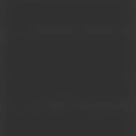
Jó hír, hogy HUF is használható a rendszerben, így nem kell
a váltáson aggódnod. A mobilszámodat is be kell írni, a
hitelesebb regisztráció érdekében. Ezen fognak tudni
értesíteni, ha fontos változások, vagy ajánlatok érhetők el a
kaszinóban.
A végére még néhány személyes adat megadása
szükséges, mint a teljes neved és címed, valamint születési
dátumod. Ezek eléggé érzékeny adatok, de nem kell
aggódnod, mert biztonságosan kezelik a törvényi
szabályozásoknak megfelelően. Azért van ezekre szükség,
mert pontosan be kell tudniuk azonosítani, hogy ki
használja a fiókodat az esetleges visszaélések és a
pénzmosást megelőzendő. Arra ügyelj, hogy mindent
pontosan adj, meg, mert a későbbiekben ezeket az
adatokat okmányokkal is meg kell erősítened, amelyeknek
stimmelni kell.
Ha mindent sikerült jól kitöltened, akkor már csak az
Általános Szerződési Feltételeket és az Adatkezelési
tájékoztatót, valamint arról is nyilatkoznod kell, hogy
elmúltál 18 éves. Ha ezen is túl vagy, akkor már be is vagy