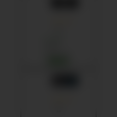
3.0
150 000 Ft
bónusz*
Kifizetés: 93.21%
ISMERTETŐ
3.0