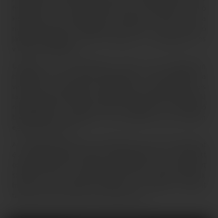
fentiekben, amely már egészen jól összerakott kaszinó
kínálattal és szolgáltatási palettával rukkolt elő a
nagyközönségnek. Rengeteg slot játék és élő kaszinó
játékok sokasága szinte elárasztja a játékosokat, és
valószÍnűleg téged is.
Úgyhogy, ha tanácsolhatjuk, akkor csak fokozatosan
ismerkedj meg a játék repertoárral, mert hihetetlen a
választék. A bónuszok mennyisége is egyedülálló, és
látszik, hogy gondoltak minden típusú játékosra. Mindenki
megtalálhatja a maga számára érdekes és testhezálló
bónuszokat és játékokat, így kialakítható egy valóban
egyedi játékélmény.
A hűségpontrendszerrel, megbecsülik a régi motorosokat
és visszaforgatnak további nyereményeket, az eljátszott
összegek mellé, ami elég szimpatikus. Ha egy próbát
szeretnél tenni a felülettel, akkor nem érdemes habozni,
hiszen remek kezdő bónusszal és játékok százával
találkozhatsz a FEZbet online platformján.