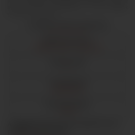
tutira meg fogod találni ebben a cikkünkben, úgyhogy
bátran térj vissza a későbbiekben is, mert frissítések
várhatók ilyen esetekben.
A FEZbet kaszinó jellemzői
🎁 FEZbet Casino bónusz
150 000 Ft + 200 IP + 1 Bonus Crab
💳 Fizetési módok
4+
📱 Mobil alkalmazás
Android és iOS
💸 Minimális befizetés
2,000 Ft
A leggyakoribb kaszinó platformok a
FEZbet tekintetében