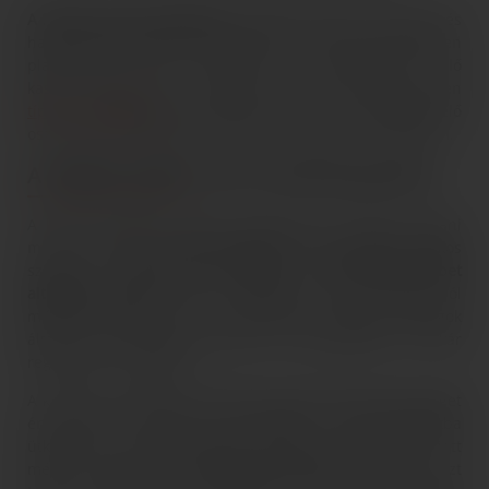
A FEZbet kaszinó eléréséről
is fogunk néhány szót ejteni és
hasznos információkat szedtünk össze arról is, hogy milyen
platformokon tudsz csatlakozni. A nyerőgépek és élő
kaszinó kérdéseire is választ adunk, azaz, hogy milyen
típusú játékokkal
tudsz játszani és van-e lehetőség élő
osztós asztali játékokhoz történő csatlakozáshoz vagy sem.
A FEZbet elérés nem okozhat gondot
A kaszinó elérését nagyon egyszerűen meg lehet oldani
mivel a hivatalos oldala betöltődik minden magyar játékos
számára is.
Nem kell használni a semmiféle FEZbet
alternatív linket
, mivel a hivatalos URL is teljesen jól
működik. Az operátor nincs korlátozva a magyar hatóságok
által, így bárki gond nélkül tud kapcsolódni és akár
regisztrálni a felületen.
A korábbi IP blokkolásos történet úgy tűnik egy időre véget
ért, így már nem kell amiatt aggódni, hogy akadályokba
ütközhetsz a kapcsolódás során. Persze, ha valami miatt
mégis szükség lenne
FEZbet alternatív címre
, akkor azt