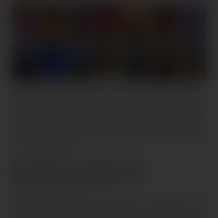
Olyan klasszik játékokat tudsz a felületen játszani, mint a
Noble Sky, a Jaguar Gold, a Gonzo’s Quest, vagy a Valhalla.
Ha még nem próbáltál online nyerőgépet, akkor itt az ideje
a megismerkedésnek. Ezek a játékok rendkívül minőségi
felhasználói élménnyel gazdagítanak, továbbá még pénzt
is lehet velük nyerni.
Élő kaszinó a hagyományos
kártyajátékok kedvelőinek
Biztosan felmerült benned, hogy a klasszikus
rulett
,
blackjack
,
póker
játékokat ugyan hogyan lehet egy online