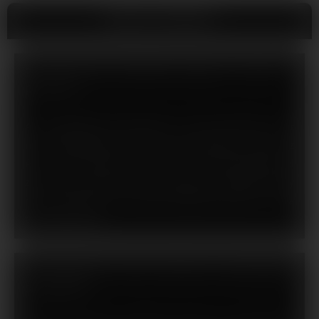
Gyakori kérdések
❓ Az élő kaszinó játékokat ingyen is ki lehet
próbálni?
A nyerőgépekkel ellentétben az élő kaszinóban már
nincs lehetőség demo verzió kipróbálására. Mivel az
élő asztali játékok valódi osztó közreműködésével
zajlanak, ahol valódi pénzzel játszanak a játékosok, így
nincs lehetőség arra, hogy te játékpénzzel játssz, míg a
többiek igazival.
❓ Mit tegyek, ha nem ismerem az adott játék
szabályait?