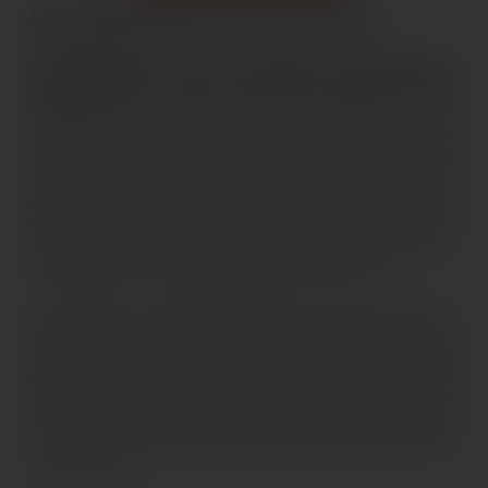
A jó öreg 100%-os kezdő bónusz
A FEZbet kaszinó bónusz lehetőségek legfontosabbja a
kezdő bónusz
, melynél egy legfeljebb 150 000 HUF mértékű
összeget tudnak mellécsapni az első befizetésedhez, amit
100%-ban egészítenek ki. Ez pontosan azt jelenti, hogy ha
150 000 Forintot fizetsz be egy összegben, akkor pontosan
ugyanennyit tesznek mellé így összesen 300 000 HUF
kezdőegyenleggel vághatsz neki a szerencsejátéknak, ami
egészen komoly kis összeg, ha belegondolsz. Persze ezt
nem kapod meg csak úgy ingyen, vannak felhasználási és
megforgatási kritériumok, amiket teljesítened kell.
Ilyen például a megforgatási feltétel, amely 30-szoros a
bónusz összeget tekintve. A bónusz mellé még kapsz 200
ingyen pörgetést is, amit 10 napon keresztül fogsz
megkapni 20-as adagokban. Persze ezeken túl van még pár
tudnivaló, hogy milyen játékokon játszhatsz, vagy hol
milyen arányban számítódnak be a tétjeid. Ezeket érdemes
az oldalon a bónusz leírásában részletesen elolvasni és
tanulmányozni.