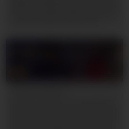
megforgatási feltételeket. Arra figyelj, hogy bizonyos
játékokon nem tudod felhasználni a bónuszt, így csak
az arra kijelölt játékokkal próbálkozz. Például az élő
kaszinóban nem fogod tudni ezt felhasználni.
Live Casino 10 % Cash Back
Remek opció, hogy már az élő kaszinó játékosokra is
gondoltak és egy érdekes pénzvisszafizetéssel várják
az asztali játékosok szerelmeseit. A 10%-os cash back
bónuszt akár 50 000 HUF-ig is ki tudod játszani, amit