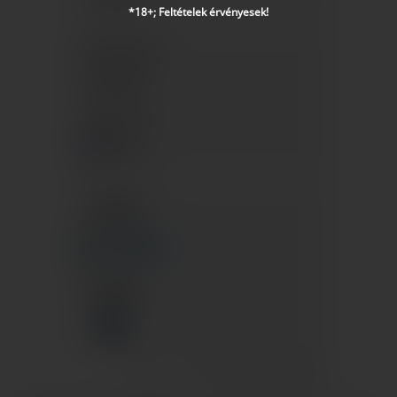
94.1%
*18+; Feltételek érvényesek!
Ügyfélszolgálata:
24/7 Live Chat,
E-Mail
Játékosvédelem:
Korrektség
biztosítása:
Működési
engedély:
* Feltételek érvényesek! Kattints a “Játssz Most”
hivatkozásra a részletekért