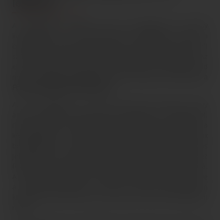
lépésben
A regisztráció lépései sok kis popupból áll, amely
konzekvensen és értelemszerűen végigvezet téged a
csatlakozási procedúrán. Semmi extrém dologra nem kell
számítani. Magától értetődő az egész, majd meglátod. Az
első lépésben a főoldal tetején található menüben találd
meg a csatlakozás gombot, melyre kattintva indíthatod
a
FEZbet regisztráció folyamatát
.
Az első ablakban az e-mail címed kell beírnod, amely
ahhoz szükséges, hogy meg tudd erősíteni a regisztrációt,
illetve, hogy az úk ajánlatokat el tudják küldeni számodra a
későbbiekben. Ezt külön tudod igényelni egy checkbox
bepipálásával. A következő lépésben a felhasználóneved és
jelszavad van soron. Ezek az adatok a későbbi belépéshez
fognak kelleni, úgyhogy biztonságosan mentsd el valahová.
A harmadik lépésben az országodat választhatod ki, illetve
a használt pénznemet. Ezek az adatok automatikusan
kitöltésre kerülnek, így ha stimmelnek, nem kell módosítani
rajtuk.