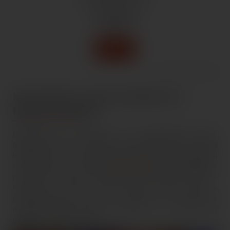
Kifizetési idő
Azonnal
Játssz most
*18+; Feltételek érvényesek!
Kik készítik a kaszinó játékokat a
FEZbet számára?
Bármennyire is hihetetlen, de szoftvergyártó cégek.
Méghozzá olyanok, melyek specializálódtak a kaszinó játék
készítésére, és már sok-sok éves múlttal és tapasztalattal
rendelkeznek. Az európai
kaszinó online
világ szolgáltatói
olyan neves cégek, mint a Red Tiger Gaming, a Betsoft, a
Pragmatic, a Relax Gaming vagy a NetEnt. Ezek a
játékszolgáltatók sokszor 100+ játékkal is képviseltetik
magukat egy-egy kaszinó felületén, ami szintén így
működik a FEZbet esetén is.