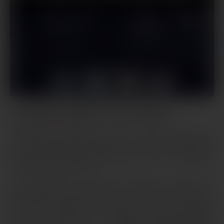
Min.
Kifizetési
Befizetés idő
Befizetés
idő
Azonnal
4,000 Ft
Azonnal
Fizetési módok
A kaszinó valóban biztonságos?
A GreatSpin rendelkezik Curaçao Gaming licenccel, így
hivatalos működési engedéllyel bír. Az oldal SSL titkosított,
a játékokat független RNG auditálja, így a nyeremények
kiszámíthatatlanul tiszták.
Van Responsible Gaming funkció (önkizárás, betéti limit),
és rendszeres külső ellenőrzés – szóval nem csak ígérik a
fair play-t, hanem be is tartják. Ez a modern kaszinó
minimum alapszintje, és a GreatSpin hozza is. Éppen