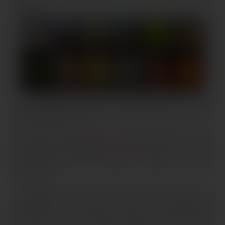
működik.
A GreatSpin számos élő játékot is kínál
Az élő kaszinó részleg olyan, mintha Las Vegasban ülnél –
élő osztók, valós
rulett
,
blackjack
,
baccarat
, és a fun show
type játékok is befigyelnek. A limit sáv széles: van mikro
asztaltól egészen a VIP szorzókig – bármilyen zsetonnal
bedobhatsz.
A szolgáltatók szintén menők: Evolution Gaming és
Pragmatic Play Live viszik a pálmát – profi osztók, több
kameranézet, HD streaming. Van speed roulette, double
ball, de akár a fun műsorok kedvelői is pöröghetnek: