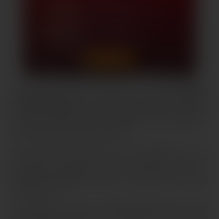
Tökéletesen működő mobilos oldal
Nagyon egyszerű navigáció
Kategóriákba van minden szedve
JÁTSSZ MOST
A kaszinó nem cifrázza túl a dolgot – nincs külön
GreatSpin
casino alkalmazás
, de mobil böngészőből simán hasíthatod
a kedvenc játékaidat. Nem kell semmit letölteni, elég, ha
van egy normális telefonod vagy géped, és már tolhatsz is
egy kis Blackjacket vagy Starburstöt.
Az oldal működik telón, tableten és asztali gépen is – nincs
sok cicoma, de minden ott van, ahol lennie kell. A
regisztráció villámgyors, pár adat, egy jelszó, és kész is
vagy, utána pedig úgy navigálsz a menük között, mint egy
tapasztalt ninja.
A kezdőknek is baráti, nincs túlkomplikálva semmi, érted
van az egész, nem ellened. Csak belépsz, tolod, és viszed