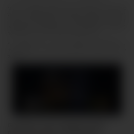
Miután megvagy a reggel, jöhet a hitelesítés, ha ki akarod
venni a nyereményt. Ez általában egy-két doksit kér:
személyi vagy jogosítvány + lakcím igazolás. Nem kell
bepánikolni, ez csak egy kis KYC (Know Your Customer),
hogy a pénz biztosan annak megy, akinek kell.
Ez egyszeri kör, utána bármikor kifizetheted a
nyereményed, és senki nem kérdezi, ki vagy – hisz már
tudják.
GreatSpin casino Magyarország –
Bónuszok nagy mennyiségben