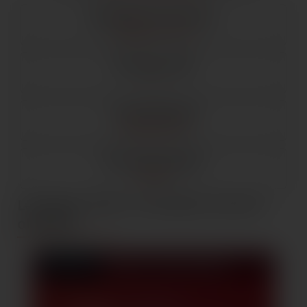
🎁 GreatSpin Casino bónusz
400 000 Ft + 50 IP
💳 Fizetési módok
4+
📱 Mobil alkalmazás
Android és iOS
💸 Minimális befizetés
4,000 Ft
Lényeges infók a GreatSpin kaszinó
oldaláról
Dizájn és funkcionalitás
Pár kattintás a regisztráció