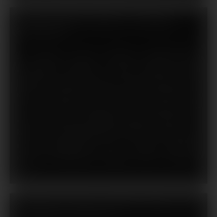
❓ Milyen játékok érhetők el a 5Gringos
kaszinóban?
A 5Gringos Casino hatalmas játékkönyvtárral
rendelkezik, beleértve a video slotokat, asztali
játékokat és egy élő kaszinót. Az asztali játékok közé
tartozik a blackjack, a rulett, a póker, a Red Dog és a
Top Card Trumps. Eközben az élő kaszinóban 60 élő
osztó működik, akik nagyjából ugyanezt kínálják. Ez a
katalógus 49 játékszállítótól származik, köztük olyan
neves szolgáltatóktól, mint a NetEnt, Yggdrasil,
iSoftBet, Microgaming, Pragmatic Play és még sok
más.
❓ Számomra fontos az igényes design, ezzel
rendelkezik a 5Gringos?