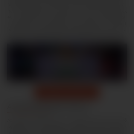
üdvözlő bónusz, heti reload bónusz, hétvégi bónusz és
napi nyereménysorsolás. Ezek mind-mind megtalálhatók
és aktiválhatók, amennyiben pozitív egyenleggel
rendelkezel a számládon, vagy teljesíted az adott
bónuszhoz kapcsolódó aktiválási feltételeket. Tekintsd át a
listát és szemezgess kedvedre a nagyszerű ajánlatok közül.
5Gringos casino bonus
Az első befizetéses bónusz
Az üdvözlő ajánlatot már a regisztráció során az első
lépésben ki kell választanod, amikor gringot választasz
magadnak. Ezek a karakterek határozzák meg, hogy melyik