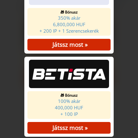
Az 5Gringos Casino értékelése
🎁 Bónusz
350% akár
6,800,000 HUF
+ 200 IP + 1 Szerencsekerék
Játssz most
Üdvözlő bónusz:
150 000 Ft
Játssz most
🎁 Bónusz
100% akár
Játékok:
400,000 HUF
2000+
+ 100 IP
Jackpot:
Játssz most
200+