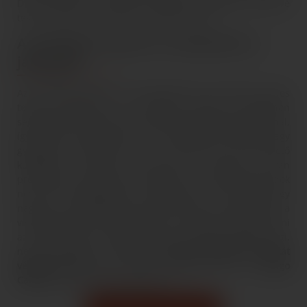
Dream Catcher. Sok játék, a blackjack kivételével, lehetővé
teszi, hogy alacsony téttel is játékba indulj.
A 5Gringos kaszinó a mobilodról is
játszható
Az 5Gringos kaszinó felülvizsgálatának részeként alapos
tesztet végeztünk az oldalról néhány okostelefon
segítségével. A mobiloldal némileg igényesebb néhánynál,
így kicsit lassabban tud futni régebbi eszközökön vagy
gyengébb kapcsolatokon. Ez különösen észrevehető
különböző oldalak betöltésekor. Időnként olyan
problémákat tapasztaltunk, hogy a hivatkozások/gombok
nevei nem töltődnek be megfelelően. Ez azonban egy
nagyon új mobilwebhely, ezért azt várjuk, hogy ezeket a
viszonylag kisebb problémákat hamarosan kijavítják. Ami
az elrendezést, a megjelenést és a játékok számát illeti,
nem kell dolgozni, mivel az
5Gringos nagyszerű munkát
végzett ezzel
. Ennek ellenére jelenleg nincs
5 Gringo
Casinò
app Androidra vagy iOS-re.