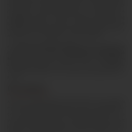
nyitó ajánlatot fogja neked jóváírni a kaszinó. Ezekről
részletesen a promóciók aloldalon tudsz tájékozódni. A
legnagyobb ajánlat a 100%-os maximum 150 000 HUF-ig
igényelhető promóció, amihez az első hölgy karaktert kell
választanod. Ehhez még jár 200 ingyen pörgetés is, amit a
meghatározott nyerőgépeken tudsz felhasználni.
A
5 Gringo casino magyar oldalán
könnyen megtalálhatod
ezeket a promóciókat és akár
5Gringos Casino promóciós
kód
beírásával is tudod aktiválni őket. A megforgatási
követelmény általában 35-szörös a bónusz és befizetési
összegek tekintetében, míg az ingyenes pörgetéseknél 40-
szeres.
Élő cashback
Az opció az élő kaszinóban használható fel, ahol a legjobb
élő játék szolgáltatók szoftvereit és termeit próbálhatod ki.
Ez az ajánlat legfeljebb 60000 HUF-ig terjed, ami a
visszafizetést illeti és 25%-os a jóváírás. Magyarul egy hét
játéka után legfeljebb ekkora összeget kaphatsz vissza,