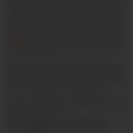
bónuszok kiváltásánál nem fogsz tudni játszani, hiába
számítanak bele a nyerőgépes kategóriába. Például a
különleges játékok 20%-kal számítanak be a fogadási
követelménybe. A különleges játékok listája: Secret of the
Stones, Jack Hammer 2™: Fishy Business, Jack Hammer,
Joker Pro
, Reel Rush, Secrets of Atlantis, Coins of Egypt,
Aztec Idols
, Wild Swarm, Holmes and the Stolen Stones,
Tut’s Twister, Wild Toro, Muay Thai Champion, Wild Wild
West: The Great Train Heist.
Vannak olyan kizárt játékok, amik 0%-kal számítanak be a
fogadási követelménybe. A kizárt játékok listája: Book of
Dead, Moon Princess, Sugar Pop, Leprechaun Riches,
Sticky Bandits, Goldilocks, Sakura Fortune, Legacy of Dead,
Book of Sun Multichance, Jack and the Beanstalk.
Ezeken túl még megtalálod a tiltott játékok listáját is, amik
egyáltalán nem játszhatóak, amennyiben a játékos fiókja
aktív bónusszal rendelkezik.
Remek izgalmak a nyerőgépekkel