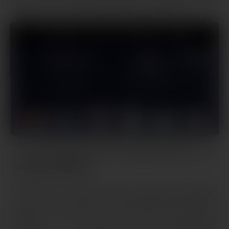
tűnhetnek, a 3-5 nap egyszerűen elfogadhatatlan.
5Gringos kaszinó Fizetési módok
Min.
Kifizetési
Befizetés idő
Befizetés
idő
Azonnali
5,000 Ft
2-3 np
Fizetési módok
A biztonságos játék elengedhetetlen az
online felületen
A 5Gringost a Curacao eGaming hatóság engedélyezte.
Mivel ettől a szabályozótól viszonylag könnyű engedélyt
szerezni, hírnevük az év során romlott. Míg a curacaói
engedély nem utal átverésre vagy tisztességtelen