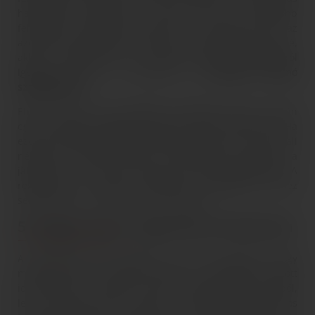
hangulattal rendelkezik a felület, amit a legnagyobb
felbontású kijelzőkön élvezhetsz a legjobban. Ha az
azonban nem mindig jut idő arra, hogy leülj a géped elé,
akkor lehetőséged van tabletről vagy okostelefonról
igénybe venni és használni
a 5Gringos kaszinó
szolgáltatásait
.
Ehhez szintén nem szükséges atomfizikai tudás, csupán
egy jó mobilos böngésző és gyors internet kapcsolat. Ha
ezek a feltételek adottak, akkor ugyanúgy, mint az asztali
nézetben, minden további nélkül tudod használni a
játékokat, a bónuszokat, vagy a fizetési megoldásokat. A
regisztráció is teljes mértékben elvégezhető, ehhez
semmilyen plusz teendő nem szükséges.
5 Gringo casino regisztráció folyamata
A regisztráció első lépésével ki kell választanod, hogy
melyik avatarral szeretnél játszani a kaszinóban töltött
időd alatt. Ez a karakter, amely az egyik gringo az ötből,
lesz mindenhol jelen, amikor a profiloddal kapcsolatos