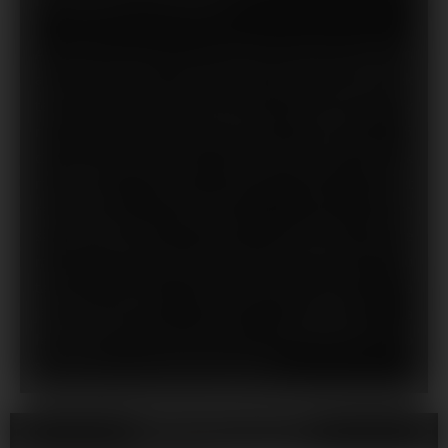
A weboldal színes és funkciókban gazdag. Valójában
annyira gazdag, hogy néha kissé túlterheltnek
tekinthetjük. De semmiképpen sem kellemetlen vagy
nehéz használni. Amint belépsz a főoldalra, az 5
címzetes gringó fogad. Ez 5 egyedi bandita, amelyek
mindegyike üdvözlő bónuszt jelent, amelyet
regisztrációkor választhatsz. Az oldal tetején
számlalehetőségek, a kaszinó népszerűbb részeire
mutató linkek, valamint egy összecsukható menü
található további hivatkozásokkal. Végül alul a
játékszolgáltatókról, fizetési szolgáltatókról, a
feltételekről, a licencekről és a jogi részletekről szóló
szabványos információk találhatók.
Egyéb ajánlott kaszinók