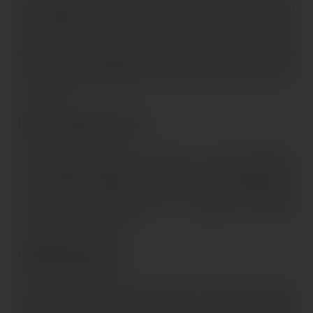
különbséggel, hogy nem az élő kaszinó játékok között
tudod felhasználni, hanem a normál RNG nyerőgépek és
egyéb engedélyezett játékok között. Ezt egy hétig számolja
a rendszer, és gyűjti, hogy az adott idő alatt mennyi pénzt
buktál el. Ennek legfeljebb a 15%-át tudod visszafizettetni
a felülettel, attól függően, hogy milyen szinten állsz a VIP
programban.
Heti reload bónusz
Ennek lényege, hogy minden héten van esélyed feltölteni
az egyenleged legalább 6 000 HUF-al, amivel megkaphatod
az 50 ingyenes pörgetést. Ezeket egyszerre fogják jóváírni
és 7 napon belül tudod felhasználni. A bónuszpörgetésből
származó nyereményekre a legalább 40-szeres
megforgatás vonatkozik.
Hétvégi bónusz
Ennek érdekessége, hogy brutális mértékű jóváírásra
tehetsz szert, ha aktiválod a bónuszt. Ez azt jelenti, hogy