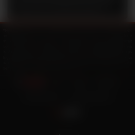
Classic, Power, ONE, vagy az extra nyeremények
megszerzését is nyújtó Lightning Blackjack.
*Nyilatkozat:
Az ezen a weboldalon lévő linkek olyan affiliate linkek,
amelyek használata semmilyen költséget nem jelent önnek, ugyanakkor
mi kompenzációt kaphatunk azon cégektől, amelyek szolgáltatásait
leellenőrizzük. Minden egyes weboldalt kellő alapossággal ellenőrzünk
le, és kizárólag csak a legjobbak számára adunk magas értékelést. Egy
független tulajdonban álló professzionális elemező weboldal vagyunk, és
az oldalainkon található információk mindegyike kizárólagosan a saját
benyomásainkon, véleményünkön alapul.
Rólunk
Kapcsolat
Oldaltérkép
Felelős Játékszervezés
Adatkezelési tájékoztató