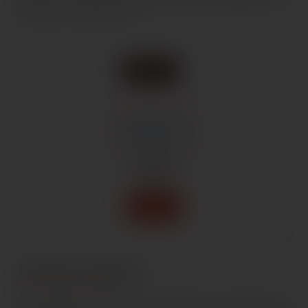
amihez 240 000 HUF eljátszott összeg szükséges, amit
elbuktál az élő kaszinóban.
Betéti bónusz
200,000 HUF*
Kifizetési idő
Azonnal
Játssz most
*18+; Feltételek érvényesek!
15% heti cashback
Ez a cashback hasonló elven működik, mint az előző, annyi