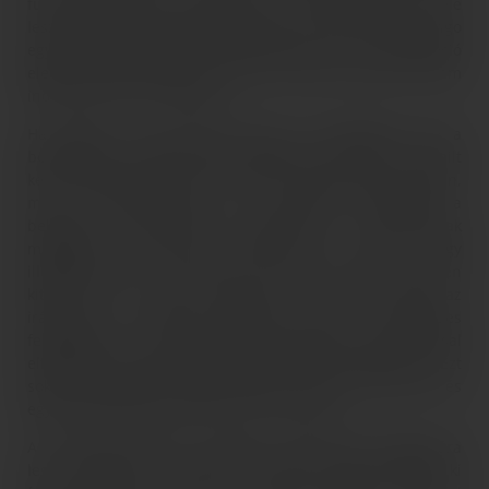
funkciót használsz. Ő gyűjti be a VIP pontokat és vele
lesznek jelölve a különböző grafikai elemek. Minden gringo
egy különleges kezdő bónuszt jelent, amit a regisztráció
elején kell kiválasztanod. Tehát nemcsak avatart, hanem
induló bónuszt is választasz.
Ha megvan az első lépés, akkor a másodikban már a
belépéshez szükséges felhasználónevet, jelszót és e-mailt
kell megadnod. Ez azért is fontos, hogy pontos legyen,
mert a későbbiekben nem szeretnél fennakadni a
belépésen, ezért ügyelj a gépelésre. A jelszavadnak
megfelelő biztonsági szintűnek kell lennie, hogy
illetéktelenek ne tudjanak hozzáférni, vagy könnyen
kitalálni, mert akkor átvehetik a számlád felett az
irányítást. Az adatok megadása után a szerződéses
feltételeket és az adatvédelmi irányelveket kell pipálással
elfogadnod, valamint itt tudsz jelentkezni hírlevélre is. Ezt
sokan hasznosnak szokták találni, mert fontos bónusz és
egy ajánlatokkal kapcsolatos információkat.
A harmadik lépésben személyes információk megadására
lesz szükséges. Itt azonosítod magad, hogy pontosan ki