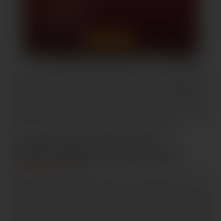
Élő asztali játékok élő videós közvetítéssel
Jackpot játékok
JÁTSSZ MOST
Anno nem volt ennyire egyértelmű, hogy simán elérhető
egy online kaszinó felület, ezért érdemes megjegyezni,
hogy most már abszolút szabad az út a kaszinó játékai felé.
Mellesleg az is remek hír, hogy nem kell tartani attól sem,
hogy az állam vagy különböző hatóságok keresztbe tesznek
a magyar szerencsejáték felület elérését illetően.
5Gringos Casino vélemények a
platformfüggetlenség kérdéseiről
Hasznos információnak számít, hogy pontosan milyen
eszközökről és milyen platformokon tudod elérni a kaszinó
felületét. A legalapvetőbb, hogy asztali számítógépről vagy
laptopról böngésző használatával kaphatod a legteljesebb
felhasználói élményt. Remek grafikával és izgalmas