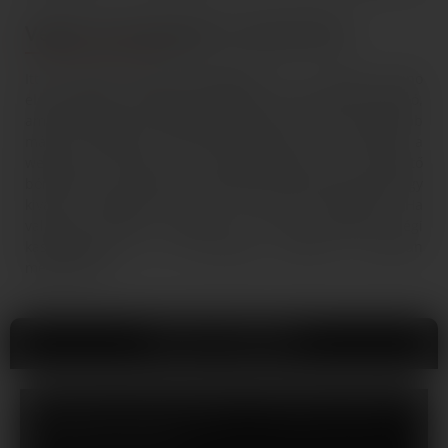
Végső összefoglaló a kaszinóról
Itt az ideje, hogy összefoglaljuk az 5 Gringo casino
elemzésünket. Fiatalsága ellenére ez egy olyan kaszinó,
amely lényegesen jobb munkát végez, mint sok ismertebb
márka. Bizonyos területeken kiváló, mint például a
weboldal tervezése, az ügyfélszolgálat, az elérhető
bónuszok és a promóciós rendszerek. A végeredmény egy
kiváló szórakoztató értékű és eredeti weboldal. Ha
valamivel többre vágysz, mint egy egyszerű régi
kaszinóélmény, az 5Gringost érdemes alaposan
megfontolni.
Gyakori kérdések
❓ Mennyire biztonságos a 5Gringos kaszinó
felületen játszani?