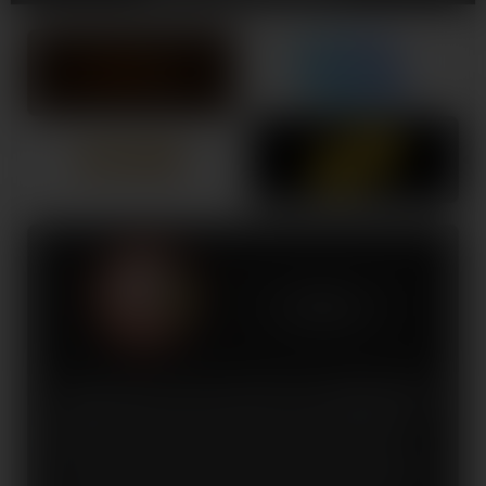
Dudás
Dzsudzsák
Természetesen azért a hagyományos
magyar online
casino
játékok mellett azért rendszeresen szoktam
játszani élő kaszinó játékokkal is. Ezek esetében
főként a live blackjack asztalokat preferálom, ahol
olyan BJ variánsokkal tudok játszani, mint például a