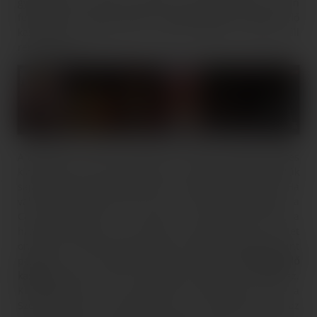
gyűjteményéhez hozzáférhetsz, ha egy játék betöltése után
felkeresed a lobbyt. Miután eltöltöttél egy kis időt az élő
kaszinóban, rá fogsz jönni, hogy csodálatos választék áll
rendelkezésre.
A blackjack, a rulett és a baccarat asztalok valóban bőséges
kínálatban állnak rendelkezésre, számos asztallal, köztük
saját egyedi csavarokkal vagy új fogadási módokkal. Ha
valami pókerrajongó vagy, tudd, hogy kipróbálhatod a
Casino hold’emet, a tini pattit, a Caribbean stud-ot, a
háromlapos pókert, a 6+ pókert, a Side Bet Cityt és a „Bet
on Poker”-t. Más hagyományos kaszinójátékok mellett, mint
például a sic bo, a dragon tiger és a craps,
a 5Gringos élő
kaszinó
számos lottó- és játékshow játékot is tartalmaz.
Kipróbálhatsz olyan fantasztikus lehetőségeket, mint a
Szerencsekerék, a Monopoly Live, a Crazy Time és az