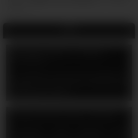
hiszen a
WildRobin casino vélemények
nem véletlenül
pozitívak!
GYIK
❓ Kell kódot megadnom a WildRobin
bónuszokhoz?
Nem. WildRobin casino promóciós kód megadása nem
szükséges a bónusz igénylés során. Csak katt a bónusz
igénylése gombra és kész is!
❓ Magyar játékosként legális a WildRobin?
Természetesen, magyar játékosként bátran