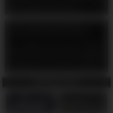
regisztrálhatsz telefonon és gépen egyaránt, hiszen egy
legális, megbízható kaszinóról van szó.
❓ Bitcoin segítségével kifizethetem a
nyereményeket a WildRobin esetében?
Igen, a WildRobin casino kifizetés és befizetés is
intézhető Bitcoin vagy más kriptovaluta segítségével,
de nézd meg a limiteket mindig, mert a Bitcoin kicsit
magasabb, 9000 Ft-os minimum limittel rendelkezik.
Egyéb ajánlott kaszinók