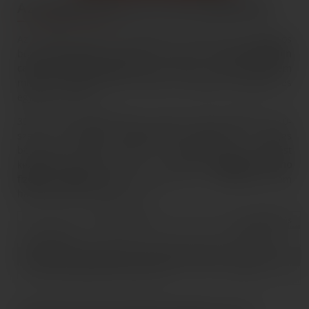
Az üdvözlő bónusz az első ajánlatod
Az üdvözlő bónusz alkalmával azonnal egy 100%-os
bónuszt kaphatsz, egészen 150 000 Ft értékig
WildRobin
casino promóciós kód
megadása nélkül. Ez pedig még nem
minden, ugyanis járhat hozzá 200 ingyenes pörgetés és
egy bonus crab is.
35-ször kell megforgatnod a bónusz pénz értékét és 40-
szer az ingyenes pörgetéseket egyébként, a teljes
bónuszhoz pedig 6000 Ft értékben kell feltöltést
kezdeményezned. Fontos az is, hogy a
WildRobin casino
fizetési módok
közül a Skrill és a NETELLER nem
használható a feltöltés során.
Játék típusa
Hozzájárulás
Nyerőgépek
100%
Élő kaszinó, kártyajátékok, video póker és Plinko
10%
Jackpot nyerőgépek, Slingo, Bingó
0%