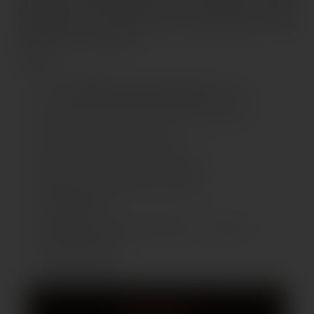
visszaigazolás, telefonszám, aztán a fiókodat validálják.
Aztán jöhet a KYC – igazolás ID-vel, lakcím, ilyesmi. Ha ezt
letudtad, nincs megállás.
Lépések:
Katt a
WildRobin casino regisztráció
gombra
Add meg az adatokat (név, email, jelszó stb.)
Erősítsd meg az e-mail címed
Belépés után hitelesítsd a fiókodat
Töltsd fel a KYC doksikat (személyi,
lakcímigazolás)
Beállíthatod a számlalimiteket is – napi, heti,
havi költési határ
Indulhat a játék!