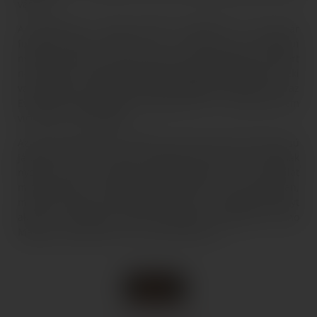
várnál.
A téthatárok is széles skálán mozognak: ha csak pár
forinttal akarsz játszani, az is oké, de ha nagyban
nyomnád, akkor is lesz asztal, ahol beengednek. Ez azért
nem semmi, mert így mindenféle játékos megtalálja a neki
való tempót. A játékokat olyan nagyágyúk hozzák, mint az
Evolution Gaming meg a Pragmatic Live – és ők aztán nem
viccelnek a minőséggel.
Az élő részlegen extra dolgok is vannak: game show típusú
játékok (pl. Crazy Time, Monopoly Live), ahol nemcsak
nyerni lehet, de közben még szórakozol is. A hangulat
mindig pörög, a játékvezetők viccesek, és tényleg olyan,
mintha egy menő stúdióban lennél. Ha komoly élményt
akarsz, ne hagyd ki az élő részleget a WildRobin casino
Magyarország területén elérhető felületén!