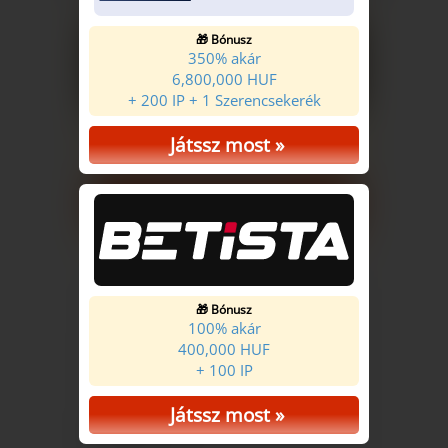
🎁 Bónusz
350% akár
6,800,000 HUF
+ 200 IP + 1 Szerencsekerék
Üdvözlő bónusz:
Játssz most
150 000 Ft
Játssz most
Játékok:
🎁 Bónusz
2000+
100% akár
400,000 HUF
Jackpot:
+ 100 IP
100+
RTP:
Játssz most
Körülbelül 97%