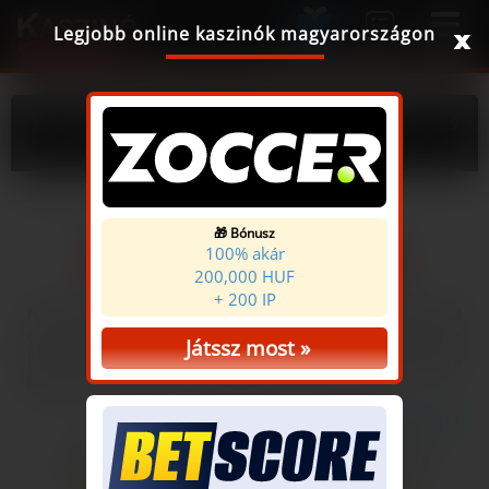
x
Legjobb online kaszinók magyarországon
BÓNUSZOK
UGORJ
MENÜ
WildRobin kaszinó – Nagyszerű játékok és
érdekes versenyek
Magyar Online Casino
>>
WildRobin Casino
Frissítve:
2026.07.20
🎁 Bónusz
100% akár
WildRobin Casino regisztráció
200,000 HUF
+ 200 IP
Ha bírod a pörgést, akkor a
WildRobin casino
pont neked
való. Ebben a cikkben végigvesszük, hogyan jutsz be a
Játssz most
buliba, mi a helyzet a regisztrációval, mik a legdurvább
bónuszok, meg persze a játékokról is csevegünk.
...
Mutass többet +
Az WildRobin Casino értékelése