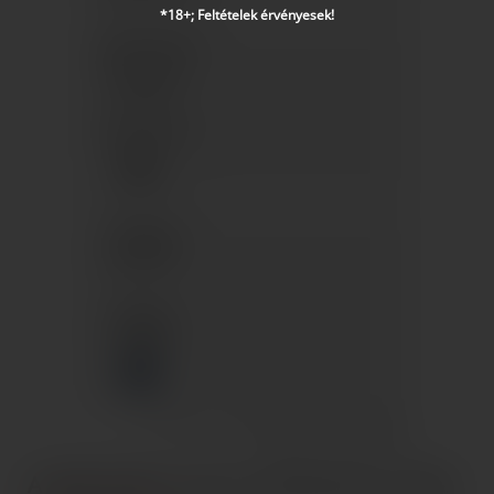
*18+; Feltételek érvényesek!
Ügyfélszolgálata:
Chat, email és
GYIK
Játékosvédelem:
Korrektség
biztosítása:
-
Működési
engedély:
* Feltételek érvényesek! Kattints a “Játssz Most”
hivatkozásra a részletekért
A Wild Robin casino elérésének módja