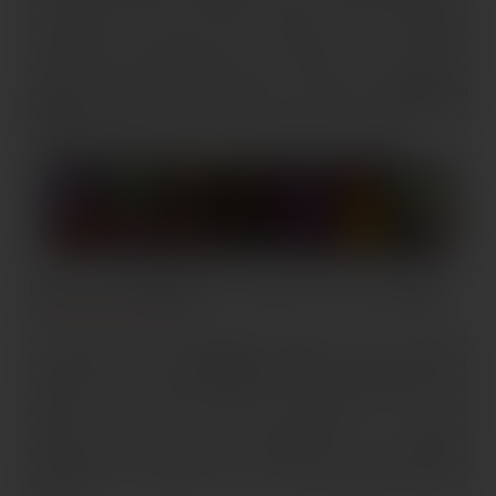
van valami: van, ami a retróra hajaz, van, ami egy fullos
videójáték, csak épp pénzt is nyerhetsz vele. A játékok
simán futnak, grafikában topon vannak, és az RTP-k is
eléggé barátiak. Változatosság? Az van bőven a
Wild Robin
casino
esetében. Akár pár perces élményre vágysz, akár
komolyabb stratégiázásra, itt megtalálod a pályád!
Na és a WildRobin casino élő részleg?
Ha szereted az igazi kaszinó vibeot, de nincs kedved
kimozdulni, akkor a
WildRobin casino live
részlege pont
neked való. Full HD streamben jönnek a szebbnél szebb
krupiék, akik tényleg értenek a dolgukhoz, nem csak
dísznek vannak ott. Pörgetheted a rulettet,
blackjackezhetsz, vagy akár baccaratban is kipróbálhatod a
szerencséd – minden ott van, amit egy Vegasi kaszinótól