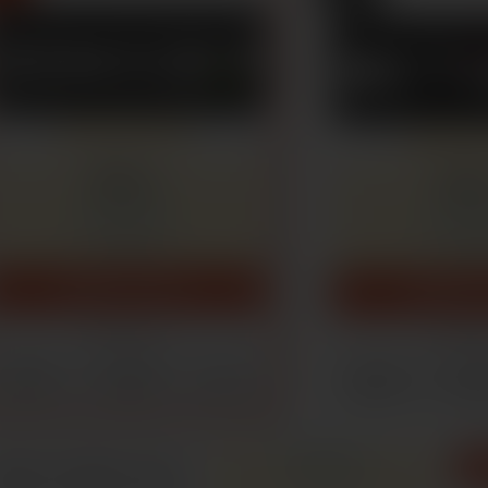
🎁 Bónusz
🎁 Bón
100% akár
100% a
200,000 HUF
400,000
+ 200 IP
+ 100
Játssz most
Játssz 
Hamarosan
Hamaro
Játékok:
Nyerőgép:
RTP:
Játékok:
Nyerő
5000+
3650+
99.7%
6000+
426
3000 USDT
J
átékok:
Nyerőgép:
RTP:
+ 200 IP