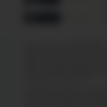
5
J
1
Ennek köszönhetően a
online casino játékok
k
folyamatosan gyarapszik. Viszont tény, hogy a
egyáltalán nincs tisztában azzal, hogy pontosan
internetes kaszinó kínálata. Éppen ezért úgy d
jellegű cikk keretében bemutatjuk olvasóink
felhozatalában megtalálható játéktípusokat / játé
amelyek Magyarországon a legnagyobb népsz
nyerőgépek, póker, rulett, Blackjack).
A webszájtunkon kizárólag csak olyan játékoka
amelyek minden téren maximálisan megfelelnek
kritériumoknak. Természetesen az összes által
minden apró részletre kiterjedő cikket is szenteltü