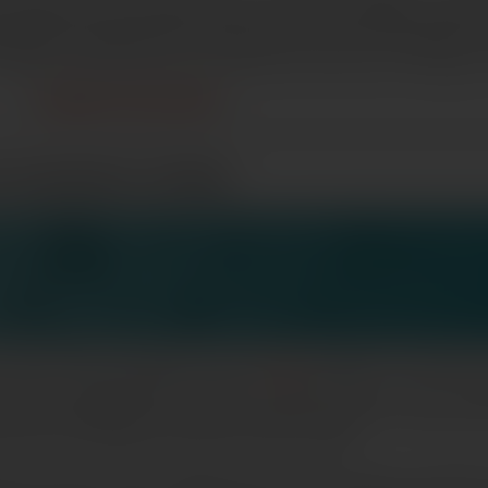
jánlatott kaszinós játékok közül. A Baccarat esetében a játéko
le tippelési lehetőség áll a rendelkezésre. És mivel működnek a 
dekében a játékosnak érdemes egy jól bevált Baccarat stratégiát is
További információk
ronázatlan királya
„királya”, akkor kétségtelen, hogy a
póker
esetében maximálisan r
milliós nagyságrendű, fanatikus rajongói tábora van, ami a
almas a játékmenete. Viszont az is igaz, hogy ahhoz, hogy valaki
en minden szükséges tudással felvértezze magát.
ő internetes kaszinók legtöbbje külön póker szekciót is működt