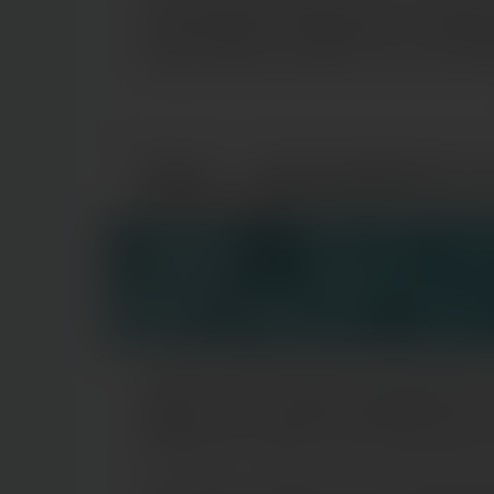
semmiféleképp nem hagyhattuk ki az általunk a
(ház) ellen játszik. A játékmenet során többfé
alapjai a játékmenet folyamán, ezért a siker ér
Póker – a kártyajátékok ko
Ha létezne olyan titulus, hogy a kártyajátékok 
Ugyanis ennek a játéknak világszerte több 
egyáltalán nem meglepő, hogy elképesztően izg
póker játékos lehessen, fontos, hogy előzetes
Szerencsére a makulátlan hírnévvel büszkélked