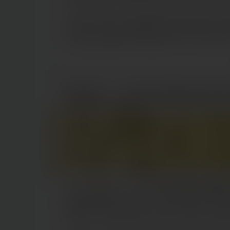
Természetesen a nyerőgépek között a legtöbb n
és film- vagy képregény adaptációkon alapul
összegű progresszív jackpottal is el vannak lát
Rulett – a mindmáig közked
A rulett egyike azon
online kaszinós játéko
gyerekkorából, amikor a család apraja-nagyj
játékzsetonokkal játszva tette próbára a sz
kaszinók mindegyikénél, kivétel nélkül megtalá