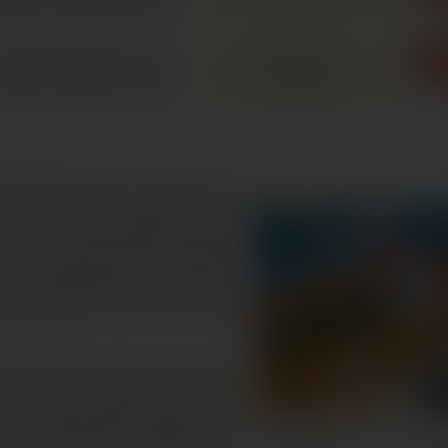
3500+
2310+
98.7%
300% akár
J
átékok:
Nyerőgép:
RTP:
800,000 HUF
1000+
8030+
96.6%
+ 150 IP
*1
edvelőinek száma napról-napra
 kezdő játékosok jelentős része
 milyen típusú játékokból áll egy
öntöttünk, hogy egy összefoglaló
nak a
megbízható online casinók
kokat, különös tekintettel azokra,
erűséggel bírnak (pl. online
t ajánlunk olvasóink figyelmébe,
 az általunk támasztott szigorú
unk ajánlott játéknak egy külön,
nk (az adott játék szabályait, és a