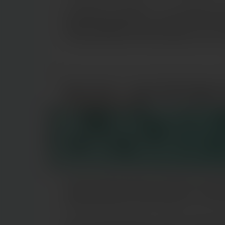
A Blackjack hazánkban is a közkedvelt o
köszönőviszonyban sincs a pókerével. Az álta
játékok) többféle változata érhető el ennek a 
„virtuális ellenfél” ellen, illetve élőben, azaz,
Baccarat – egy különleges 
A Baccarat egy Európa-szerte népszerű kárty
aránylag kevesek körébe ismertek. Az is tény,
populárisabb póker változatokkal (pl. a Texas 
Viszont az érdekessége, no meg az általa sz