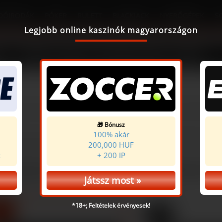
ADÓIRODÁK
PÓKER
RULETT
BLACKJACK
NYERŐGÉPEK
S
Legjobb online kaszinók magyarországon
 – Nézd meg, hol játszhatsz velük
nvonalas kaszinós játékokat nyújtó online kaszinók döntő töb
🎁 Bónusz
100% akár
tt keretek között működő casino játék szolgáltató operátorok kivá
200,000 HUF
 a hazai casinós szerencsejáték rajongók számára.
k
+ 200 IP
inójátékokat kínáló top szolgáltatók 
Játssz most
1
*18+; Feltételek érvényesek!
3