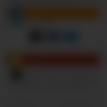
hogy tetszett, hamarosan újra találkozunk!
Tetszett a cikk?
Oszd meg ismerőseiddel
Hunor Ozsvát
Hunor az online kaszinó oldalunk kockája
és a blog oldalunk mögött álló ember, aki
krupiéként szerzett professzionális
szakértelmet. Az online szerencsejáték világ
legfrissebb híreivel fog téged naprakészen tartani.
Előző poszt
Következő poszt: