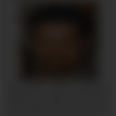
2000-ben az akkor 28 esztendős Trevor Angell épp
munkáját végezte, azaz Kanada és az Egyesült Államok
között fuvarozott árut. Szeptember 19-én megérkezett a
célállomásra, lerakodott, kapott visszárut, és elindult
hazafelé. Felesége elmondása szerint Trevor nagyon
fáradt volt, négy napja nem aludt, és azt tervezte, hogy