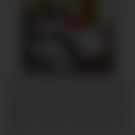
Ugorjunk át a másik leginkább használt szobába, a
hálóba. Itt is muszáj, hogy az ember otthonosan és jól
érezze magát, hiszen itt tölti az éjszakáit, itt próbálja
kiheverni a napi megpróbáltatásokat. Két kaszinó témájú
dologgal lehet igazán feldobni egy hálószobát. Az egyik
a
takaró és a párnahuzat
, valamint a lepedő. Nem kell
tervezőhöz szaladni, aki ezt megcsinálja nekünk, számos
webshopon már lehet ilyen huzatokat vásárolni. Nem
drágább, mint egy átlagos huzat, cserébe elképesztően