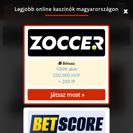
x
Legjobb online kaszinók magyarországon
MENU
Kaszinó otthon? Pár apróság, amivel
feldobhatod az otthonod
Magyar Online Casino
>>
Blog
>> Ötletek a lakás berendezéséhez
Közzétéve: január 26, 2021
🎁 Bónusz
100% akár
200,000 HUF
+ 200 IP
Játssz most
Amennyiben szereted a szerencsejátékot és a kaszinókat,
valamint épp egy felújítás előtt állsz, akkor ezt a cikket