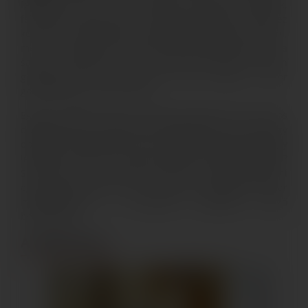
feldobni. Ezek is már többféle mintában elérhetők,
felrakásukat pedig azok is el tudják sajátítani, akik ehhez
külön nem szeretnének szakembert felfogadni. Tudom,
mert nem egyszer-nem kétszer festettem, tapétáztam a
saját, a családom vagy a barátaim otthonát. Ha azon
gondolkoztál, hogy tavasszal ideje kifesteni, akkor
gondold meg ezt az opciót is!
Egy kis fantáziával akár a dohányzóasztalból is lehet okos
dolgokat kihozni, például egy rulettasztalt. Már csak egy
dologról nem ejtettem szót, ez pedig a szőnyeg. Meg vagy
lepődve, hogy már árulnak kaszinó-mintás szőnyegeket?
Szerintem nem. Bár konkrét oldalt nem fogok javasolni
egy termék esetén sem, de egy kis kereséssel hamar
megtalálhatjuk a számunkra leginkább tetsző
berendezést.
A hálószoba