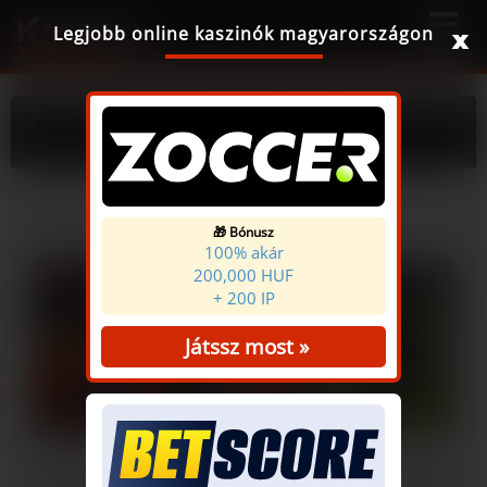
x
Legjobb online kaszinók magyarországon
MENU
Futballisták a kaszinókban: 10 játékos, aki
nehezen állt le – I. rész
Magyar Online Casino
>>
Blog
>> 10 futballista, aki a szerencsejáték
rabja (volt)
🎁 Bónusz
Közzétéve: március 23, 2021
100% akár
200,000 HUF
+ 200 IP
Játssz most
Be kell valljam nektek, a kaszinózás mellett a futball a
másik nagy szenvedélyem. Játékosként nem sokra vittem,