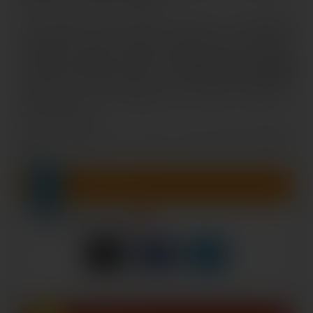
talált be az ellenfelek hálójába.
Nem tudom, azóta sikerült-e leállnia, de megrögzött
sportfogadó volt. Azt meg a profi focistáknak nem igazán
szabad. Ez Laffertyt hidegen hagyta, az FA-t (az angol
futballszövetséget) viszont nem,
23.000 fontra büntették
meg. Benne is jóval több volt, és ki tudja, mire vihette
volna, ha nem keveredik bele ilyen szinten a
sportfogadásba…
Még öt játékosunk van hátra, velük holnap folytatjuk
majd!
Tetszett a cikk?
Oszd meg ismerőseiddel