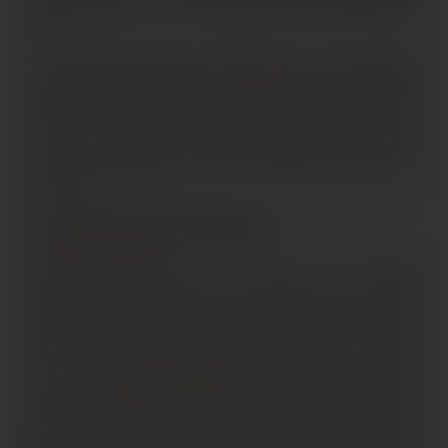
(!) lépett pályára, fiai természetesen profi futballistának
álltak.
Az ő gyengéje a
rulett
és a
blackjack
volt. Szintén nagyon
belecsúszott a dolgokba, egyszer három hónap leforgása
alatt félmillió fontot veszített el. Manapság már ő sem
hódol a szenvedélyének, futball edzőnek állt, dolgozott az
U21-es válogatottnál, manapság pedig az izlandi felnőtt
csapat kapitányának Arnar Vidarsonnak segíti a
munkáját.
3.: Matthew Etherington
Matthew Etherington is az angol első osztályú
bajnokságban lett ismert, csak úgy, mint a két fenti
delikvens. Ő a Tottenhamben kezdett, folytatta a West
Hamben, végül a Stoke-ból vonult vissza. Remek kis
szélső volt, de válogatottságig nem vitte. Ő is sokat volt a
már említett
Sporting Chance
klinikán. Az ő szenvedélye a
póker és a lóverseny volt, már profi futballista korában is
nagy adósságokba verte bele magát. Egyszer 800 ezer
fonttal tartozott, az akkori klubja viszont segített neki,