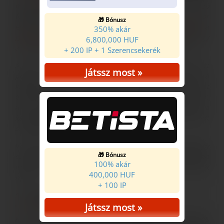
megnyugvást, kikapcsolódást és sokszor pénzt hozó
foglalkozás. Számtalan olyan esetet láthattunk, amikor
🎁 Bónusz
egy játékos (legyen szó bármilyen játékról, a
pókerről
, a
350% akár
rulettről
vagy a
blackjackről
) az online térből indul, hogy
6,800,000 HUF
aztán meghódítsa a kaszinókat és milliomossá váljon.
+ 200 IP + 1 Szerencsekerék
A múlt héten a legjobb pókerjátékosokról volt szó, most
Játssz most
pedig a baccarat következik. Merthogy ennek a
kártyajátéknak is megvannak a maga legendái. A baccarat
egykor a gazdag emberek játéka volt. Aztán jöttek azok,
akik tudásuknak és a szerencsének köszönhetően a
kártyajáték által váltak gazdaggá. És voltak, akik emiatt
szegényedtek el.
Volt szitu, amikor egy hatalmas bukás után egy férfit egy
🎁 Bónusz
szamurájkarddal öltek meg. Ugyanez a férfi korábban
100% akár
majdnem csődbe vitte Donald Trump kaszinóját, annyit
400,000 HUF
nyert.
+ 100 IP
1.: Kashiwagi Akio
Játssz most
A japán üzletember beceneve a
Warrior
, vagyis Harcos