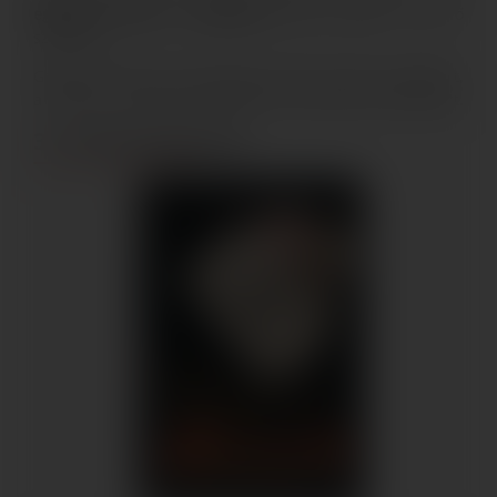
egymillió dollárt kockáztatott
egy partyn, amit ő
szervezett.
Gates nem csak a baccaratért volt oda, hanem a pókerért,
a loviért és minden más játékért, amivel pénzt nyerhetett.
3.: Tommy Renzoni