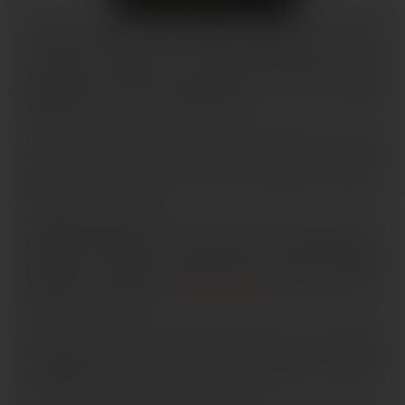
Manapság az Egyesült Államokban nagy népszerűségnek
örvend a baccarat, ám ez nem volt mindig így. Az 1950-es
évekig nem ismerték ezt a játékot (ha ismerték is, nem
mozgatott meg senkit különösebben), aztán jött
Tommy
Renzoni
, és mindent megváltoztatott.
Az amerikai kontinensen először Argentínában vetette
meg a lábát a játék punto banco néven, majd elindult
felfelé. Így talált rá a Renzoni, aki egyébként Kubában
látta meg a napvilágot.
Tommy Renzoni
akkoriban a Capril Hotelt igazgatta, és
meglátta a játékban a potenciált. Azt jósolta, nagyon
népszerű lesz Las Vegas kaszinóiban. Így hát Amerikába
költözött és felkereste a
Sands Kaszinót
, akiknek szintén
tetszett, amit látnak.
Azóta a baccarat széles körben terjedt el az amerikai
kaszinókban, Renzoni pedig sikert sikerre halmozott
könyvével, melynek címe a
„Baccarat: Everythin You Want
to Know About the Game and Winning”
.