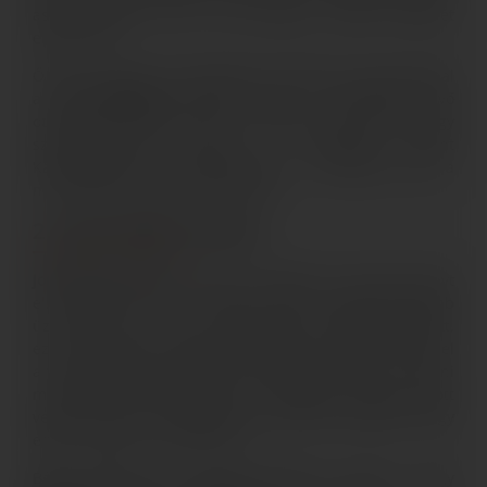
asztal mellett ülve, volt azonban, hogy mindenét
elveszítette.
Ő volt az, akiről a bevezetőben beszéltem, egy hónappal
a
Taj Mahalban
történtek után a Fuji-hegyen levő
otthonában találták meg, 150 sebbel a testén, amit egy
szamurájkarddal okoztak. A rendőrség szerint
Kashiwaginak voltak kapcsolatai a Yakuzával, akik a
merényletet végrehajtották ellene.
2.: John Warne Gates
John Warne Gates
1855-ben született és 1911-ben hunyt
el. Milliomos volt, Chicago egyik legbefolyásosabb
üzletembere. Ám nem ezüstkanállal a szájában született,
ezért a vagyonért meg kellett dolgoznia. Anno fát adott el
a vasútnak, ekkor történt, hogy megismerkedett az ottani
munkásoknak köszönhetően a kártyával. Sokat játszott
velük, és annyira belezúgott a különböző játékokba, hogy
egész életében ez elkísérte őt.
Bátor játékos volt, akivel előfordult egyszer, hogy