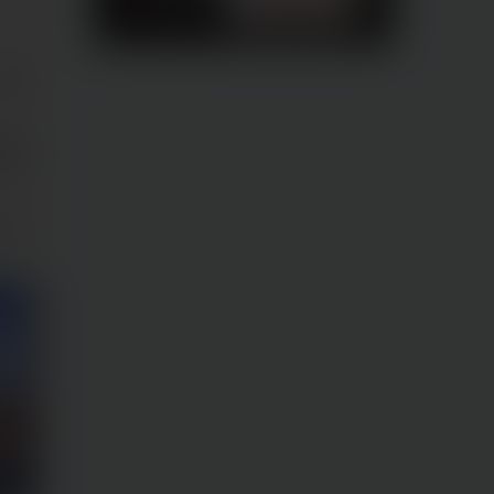
Játssz most
égis
 itt
Wynn
á és