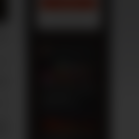
Tiszteletben tartjuk a személyes
adataid, és soha nem osztjuk meg
e-mail címed másokkal.
kos,
mely
lesz
Legutóbbi posztok
hogy
áték
zik,
Kaszinós Legendák:
Az Igazság az
ol a
Oxigéndúsításról
gorú
ások
köre