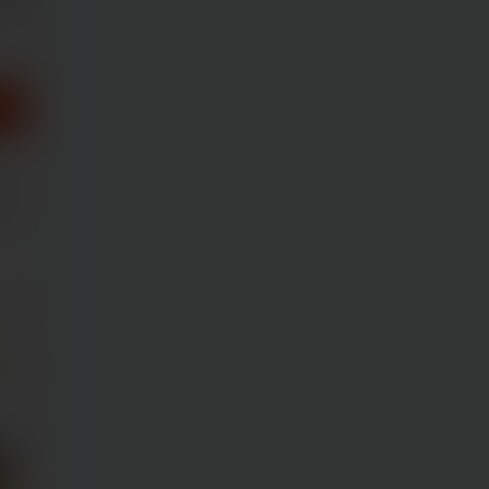
 a
nt
ne
ed