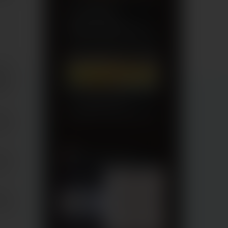
Nevadai
Adatszivárgás:
Egymillió Dollárt Kell
Fizetnie egy Kaszinónak
es.
A
, az
inót
Atlantic City
Legendái: Nicky Scarfo
zódó
 nem
mnak
Legjobb online kaszinó
az a
200,000 HUF
Játssz most
ntic
6,800,000 HUF
… De
Játssz most
400,000 HUF