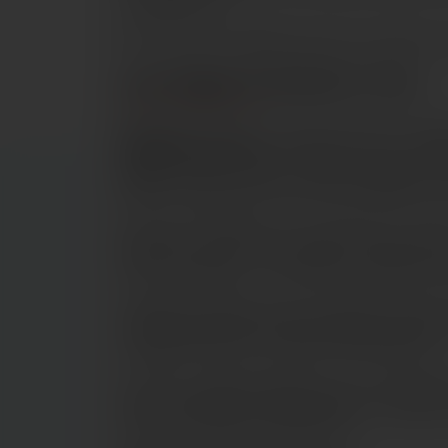
veszélyben van…
Ezek volnának a legfőbb előnyök és hátrányok, 
Las Vegas & Atlantic City
Egyértelmű, hogy a kaszinó-turizmus hal
legnépszerűbb úti cél
mind közül, ha szerencsejá
egészet mintha valami varázslat lengené be. É
kellene választanunk innen, bizony, bajban lenn
Elég sokat foglalkoztunk mostanság Las Vegas
nyomorral is. Mi is van ebben a városban, a
akkora meglepetés -, éttermekkel, éjszakai bár
Tökéletes választás annak, aki játszani szeret
sikerült egy amerikai road-trip alkalmával. Bár
csillogás, amely erre a helyre ennyire jellemző.
Azonban az Egyesült Államok nem csak Vegasbó
City is tartogathat meglepetéseket. A Borgat
ugorjunk, menjünk el máshová is!