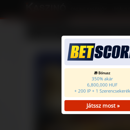
ONLINE KASZINÓK
LEGÁLIS
A kaszinó-turizmusról egy k
Magyar Online Casino
>>
Blog
>> A világ legjobb kaszinó-v
🎁 Bónusz
350% akár
6,800,000 HUF
+ 200 IP + 1 Szerencsekeré
Játssz most