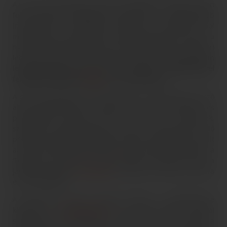
Az oldal jól átlátható, könnyen kezelhető. Fekete alapon
fehér betűkkel megjelenítve találhatóak a legfontosabb
információk a főoldalon: legfelül a segítség, ahol
mindenféle felmerülő kérdésre megtalálható a válasz, a
nyelvek rovatra kattintva 11 nyelv közül (köztük a magyar)
lehet kiválasztani a megfelelőt, a jobb felső sarokban van
lehetőség regisztrációra, illetve belépésre.
Nagy betűvel
feltüntetve látható a
Poker
és a Casino felirat
.
A pokerre kattintva vízszintes sorban a játékmenet címszó
alatt játékszabályok, játéktípusok stb., befizetés és
pénzkifizetés címszó alatt a vonatkozó irányelvek,
szabályok, megtalálhatóak továbbá a versenyekre, élő
pókerre vonatkozó információk. Tovább gördítve az oldalt
az üdvözlő ajánlatok jelennek meg. A Casino szekciónál a
’Töltsd le és játssz’ rovatra kattintva jelennek meg a
játéklehetőségek:
nyerőgépek
, futamok, élő kaszinó, kártya
és asztal, egyéb.
A vízszintes sorban tovább haladva a játékmenetre
klikkelve a
kaszinójátékok
és az élő kaszinó játékai
sorakoznak, a befizetés és pénzkifizetés címszó alatt a