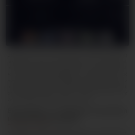
24 órán
Azonnali
1,000 Ft
belül
Fizetési módok
Befizetés esetén ki kell választanod a legördülő listából az
országodat, csak így tudsz befizetni. Azt is jelölnöd kell,
hogy asztali gépen vagy mobilkliensben akarod teljesíteni.
Az imént felsorolt lehetőségek az asztali gépes verzió
esetén érvényesek. Mobilszolgáltatás esetén szűkül a kör, a
befizetés lehetőségei: Visa, Mastercard, NETELLER, Belföldi
banki átutalás, Rapid Transfer; a kifizetés esetén csak a
Visa bankkártyás fizetési mód jöhet szóba.
Biztonságos-e a PokerStars kaszinóban
történő szerencsejáték?
A PokerStars oldalát működtető vállalat a TSG Interactive