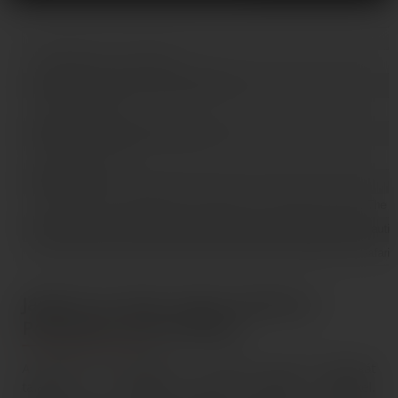
Nyerőgépek és más játékok
Texas Hold’em és más asztali játékok
Póker videójáték
Minden rulett és Blackjack játékok
Baccarat és Craps
Élő Kaszinó
Dead or Alive 2, Mega Moolah, Vampires, Dr. Jekyll & Mr. Hyde, The Ti
Universal Monsters: Dracula, Safari, Gold Rush, Shaolin Spin, Beauti
Book of Aztec, Good Girl, Bad Girl, Gypsy Rose, Mega Gems, Safari S
Játékok és tétek széles kínálata a
PokerStars kaszinójában
A PokerStars kaszinójában a játékok széles választékát
találod, a hozzájuk rendelt különféle tétekkel.