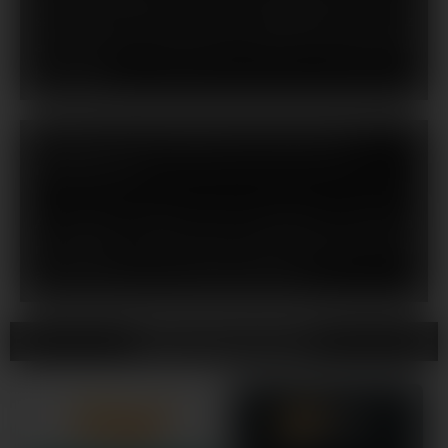
szükséges kiváltási pontok összegyűjtésével vagy az
adott játékban meghatározott számú tét felrakásával
lehetséges.
❓ Milyen kaszinójátékokat játszhatok a
mobilomon?
A PokerStars játékai, mint a blackjack, a rulett, a
nyerőgépek, az élő kaszinó játékai elérhetők mobil
alkalmazásban iOS és Android eszközön.
Egyéb ajánlott kaszinók