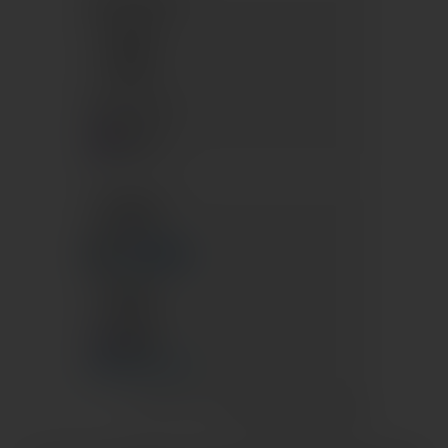
Ügyfélszolgálata:
E-mail, Élő
chat,
Kapcsolati
űrlap
Játékosvédelem:
Korrektség
biztosítása:
Működési
engedély:
MGA/B2C/213/2011
* Feltételek érvényesek! Kattints a “Játssz Most”
hivatkozásra a részletekért