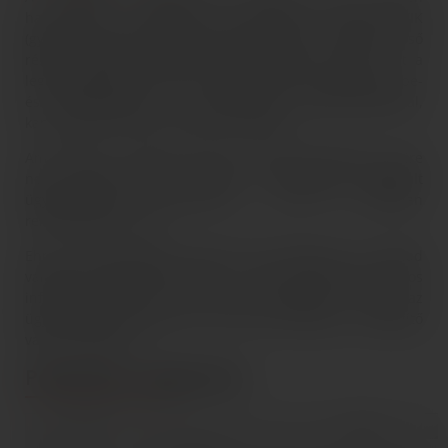
használható, szűrőkkel, keresőfunkcióval ellátott GYIK
(gyakran ismételt kérdések) rovat, amely a főoldal felső
részén található ’súgó’ feliratra kattintva érhető el. Itt a
legkülönfélébb kérdésekre válasz található, például a be-
és kifizetésekkel, a bónuszokkal, ügyfélszolgálattal,
kapcsolódási problémákkal kapcsolatban.
Amennyiben mégis akad olyan kérdés, probléma, amire
nem sikerült választ találni, a segítőkész, felkészült
ügyfélszolgálati munkatársak a nap 24 órájában
rendelkezésre állnak.
Ehhez ügyfélszolgálati űrlapot kell kitöltened az általad
választott nyelvet megadva, s azon minél több pontos
információt közölni az adott problémáról, hogy az
ügyfélszolgálat munkatársai orvosolni tudják azt, s kielégítő
választ adjanak rá.
PokerStars cégadatok
Címke
Adat