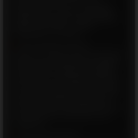
felhasználható a jutalom. Csak a Cashzuma, a
Caribbean Wild és a Pharaoh’s Loot nyerőgépen
pörgethetsz ingyen a jutalom erejéig. Más játékra,
készpénzre nem váltható, s 7 napig áll
rendelkezésedre ez a lehetőség.
Napi és heti készpénz nyeremény
Naponta akár 1000 dollár, hetente akár 5000 dollár
készpénzt nyerhetsz. Meghatározott nyerőgépeken
kell játszanod ahhoz, hogy esélyt adj magadnak a
nyerésre. Nagyon sok lehetőség közül választhatsz.
Ehhez minimum 50 dollárt, vagy más pénznemben
annak megfelelő összeget kell feltenned. Az ajánlati
időszakok csütörtöktől érvényesek egy hétig, s
minden időszakban 80 napi pénzdíj kerül kiosztásra
azon játékosok között, akik felrakták az ehhez
szükséges tétet.
Akciók a kaszinós futamokon