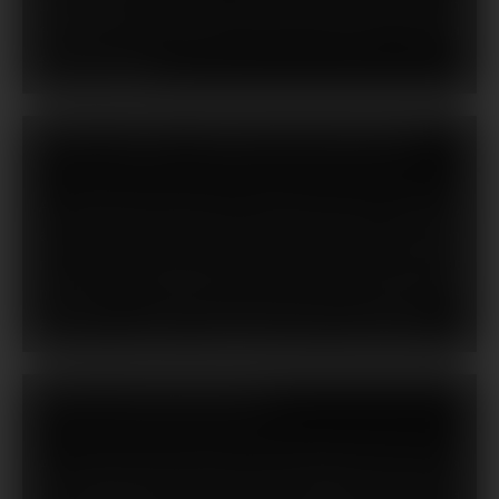
ügyfélszolgálat részére az űrlap kitöltése által, azon
feltüntetve a nyerőgépes játék nevét, idejét, az általad
feltett összeget.
❓ Mire szolgál a véletlenszám-generátor?
A véletlenszám-generátor (RNG) egy olyan rendszer,
amely létrehoz egy olyan számsorozatot, amelyben
nincs minta vagy torzítás, ezáltal nem lehet a számokat
megjósolni. A PokerStars által használt véletlenszám-
generátor megfelel a legszigorúbb ISO szabványnak.
❓ Mi az azonnali bónusz?
Az azonnali bónuszokkal valódi téteket lehet tenni a
kaszinójátékokban. A bónuszok valódi pénzre váltása a