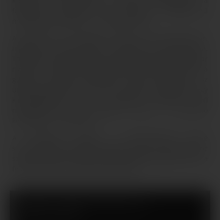
készpénz nyereményeket, nyerési lehetőségeket a
futamokon, garantált napi jackpotot, véletlenszerű
meglepetésjutalmakat, ún. ládikókat kínál.
A kaszinóban, ahol játékok és tétek széles választéka vár,
ingyenes és valódi pénzes formában is lehet játszani.
Többféle nyelven érhető el az oldal, többek között magyar
nyelven is. Súgó oldala legkülönfélébb témákban fejti ki a
gyakran ismételt kérdésekre adott válaszokat. Az
ügyfélszolgálat elérése a nap 24 órájában lehetséges, egy
kapcsolatfelvételi űrlap kitöltését követően profi
munkatársak adnak kielégítő választ a felmerülő
kérdésedre, problémádra.
A PokerStars méltán a legnépszerűbb online
szerencsejáték-szolgáltatók egyike. Ha te is azok táborához
szeretnél tartozni, akik a különféle játékok izgalmait ezen a
felületen élvezik, regisztrálj az oldalon!
❓ Milyen nyelveken érhető el az
ügyfélszolgálat?