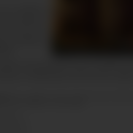
 mind az alapjátékban,
 mert ha sikerül nyerő
amelyek mindegyike 3-
erő kombináció teljes
d szorzó szorozni fog.
ása is lehetséges, ha
sen, tehát elméletileg
tnek el
.
egduplázni minden nyereményüket. Ha nem vagy elégedett a me
 Tedd fel a nyereményed egészét vagy felét, és próbáld meg kital
többször, és ha elégedett vagy a nyereménnyel, akkor csak katti
n feltett és nyert téted elvész, így nem kell külön részlete
ónusz
részei a játéknak. Ha három vagy több scatter szimbólum 
ések száma a megjelenő vad számtól függ:
szt vált ki
ónuszt vált ki