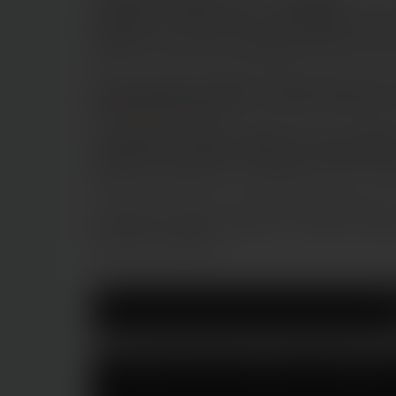
A BetSoft Stampede online nyerőgépét
szinte 
táblagépről, okostelefonról, számítógépről szere
grafikával és kiváló minőségű játék funkciókkal. Fe
a játékot, hogy kedvedre pörgethess bárhol is jár
Stampede játék vélemények v
A Stampede a BetSoft nagylelkű online nyerőgé
Izgalmakat tapasztalhatsz a tárcsák forgatásakor, 
játékként okostelefonon, táblagépen és PC-n is ját
A 95,27%-os RTP nem számít kiemelkedőnek, de a
szórakozást nyújthat számodra a szoftver. Tegy
rohanás a szavannán.
❓ Hogyan tudom beállítani a hangokat 