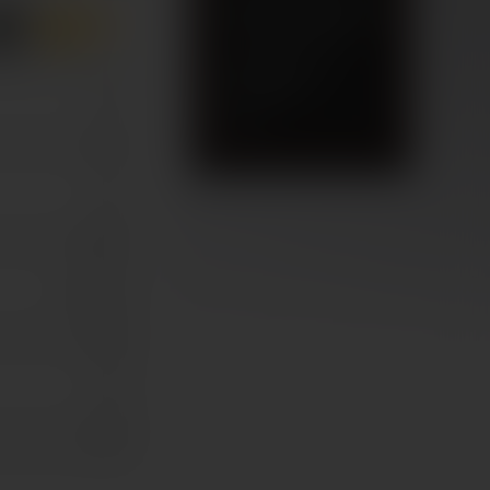
Stampede szimbólumok
és nyerő vonalak
Hol játszható a
Stampede
Van
GYIK
Van
Van
Nincs
Közepes
Van
Van
Van