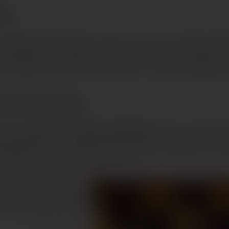
mek
ósághű grafikával nagyon csiszolt – és nem is várnánk ennél 
k, a leopárdok, a zebrák és a zsiráfok, jelen vannak a tekercseken
bb szimbólumok az elefántok, melyek nem is fix szimbólumok
ást keltenek a játék számára. Mintha a mátrix felület lélegezne.
nak folyamata
ú játék,
amely 1024 nyerési lehetőséget
kínál fel minden al
használatakor a tárcsáknak bónuszkörön keresztül kell bővülniü
lapjátéka már ki van építve ezzel a nagyon nagyvonalú for
 nyereményed még nagyobbra bővíthesd.
s pörgetések funkciót.
3, 4, 5), az ingyenes
ió során a Vad mindig
 az ősi Baobab fa alatt