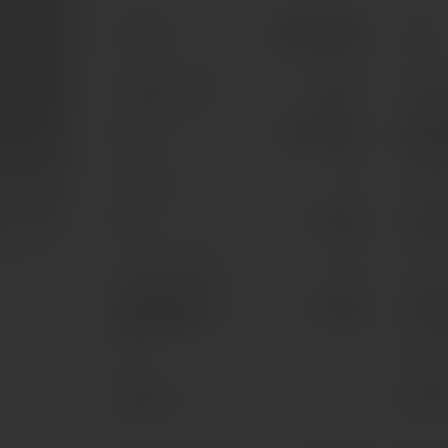
Stampede
Slot neve
Logó
Kategória (Típus)
Videó slot
Nyerőv
Módosí
Téma
Szavanna slot
nyerőv
Kiadás éve
2017
Fizető 
RTP
95,27 %
Minimu
Progresszív jackpot
Nincs
Maximu
Legmagasabb
769,500
Ingyen 
rögzített jackpot
Sorok
4
Bónusz 
Tárcsák
5
Szorzók