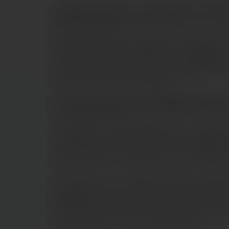
A játék téma és grafikai ele
A Stampede általános megjelenése lenyűgöző, val
BetSoft slot-tól. A szafari állatok, mint a gazellá
egy szavanna szép tája látható. A legértékese
animációval ellátottak, így egy különleges élő hat
érezni a szavannák lüktető világát.
A Stampede nyerőgép játéká
A Stampede a BetSoft-tól egy nagy volatilitás
megforgatod a tárcsákat. Általában a nyerőgépek 
nyerési módhoz hozzáférnél – de a Stampede a
duplázási funkció is, amely lehetővé teszi, hogy
A Baobab fa szóró szimbólum kiváltja az ingyene
Attól függően, hogy közülük hány darab landol (
pörgetések száma 8, 12 vagy 20 lesz. A funkc
szorzóval érkezik. A szorzó 2x vagy 3x lehet, de ez
lakozó titokzatos szellemek akaratától függ.