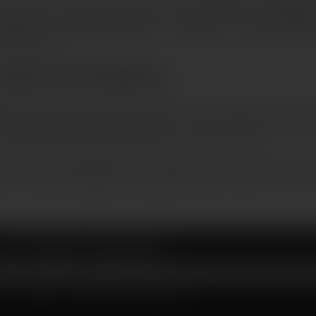
bármilyen mobil vagy asztali eszköz segítségével megpörget
tnél játszani, még mindig ugyanaz a nagyszerű online játékélmé
lejtsd el a letöltést és telepítést. Csak indítsd el a kedvenc böngé
sz napközben.
égső összefoglalása
pe
, nagyvonalú 1024 nyerő vonallal, amely magas volatilitási j
és ingyenes pörgetéseket válthatsz ki 2x és 3x vad szorzókkal. M
szható, így fantasztikus játékélményt nyújthat útközben.
 jackpot nyerőgépekhez képest egészen jó arányt nyújt, amive
él vele próbát és győződj meg magad, hogy mennyire jön be az 
Gyakori kérdések
és a zenét a Stampede játékban?