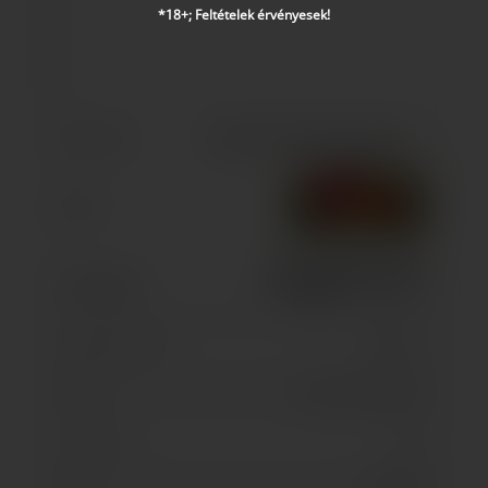
*18+; Feltételek érvényesek!
Secret Garden (Eyec...
Slot neve
Logó
Szolgáltató
Kategória (Típus)
Videó slot
Téma
Ókori civilizáció slot
Kiadás éve
2017