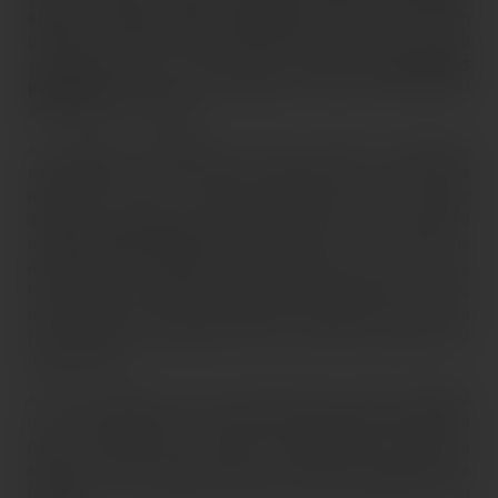
szeres a teljes téted arányában.
Ezeket az ingyen
pörgetéseket újra ki lehet váltani olyan esetben, ha újra
vörös rózsa hullik le a tárcsákra. Ezt egészen
240 ingyenes
pörgetésig
lehet csinálni legfeljebb, amihez persze óriási
szerencse is szükséges.
Az ingyenes pörgetések során minden nyeremény
megháromszorozódik. Ilyenkor ugyanazok a nyerő vonalak
működnek, mint a normál pörgetések során. Amikor
átváltasz az ingyenes pörgetésekre, akkor a kijelző tetején
a Free Games felirat
fog megjelenni és a színek is
átváltoznak és sötétebb háttérrel jelenik meg a tárcsás
felület. Ekkor automatikusan lepörgetésre kerülnek a körök,
úgy, hogy nem tudsz belenyúlni a játékba és ha extra
rózsák kerülnek kipörgetésre, akkor tovább növekednek az
ingyen körök.
A 3×5-ös mátrix nem sok extrát kínál. Semmi meglepő
nincs a működésben. A tárcsák fentről lefelé pörögnek és a
nyerő vonalak balról jobbra értékelődnek ki minden
esetben. Amikor nyersz, akkor a nyerő vonal megjelenik a
felületen és színezéssel jelölik, hogy pontosan mivel