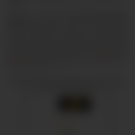
nyertél.
Amennyiben kipróbálnád
a Secret Garden játékok ingyen
verzióját
, akkor érdemes lehet egy online kaszinó
felülethez regisztrálnod. Ezután már ott a lehetőség, hogy
a demo verziót, vagy a valódi pénzes verziót kezdd el
használni. Ha pedig már megértetted a játék működését,
akkor kipróbálhatod az igazi pénzzel igazi nyereményekre
történő játékot. Próbálj szerencsét az
ZetCasino
vagy a
Grand Casino
felületein, ahol elég esélyes, hogy elérhető a
játék és egyéb Eyecon slotok is.
Népszerű kaszinók, ahol elérhető a Secret Garden