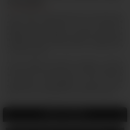
összefoglaló
A Secret Garden slot játék egy kiváló tárcsás és kijelzős slot,
amely minden bizonnyal vonzó lesz az online kaszinók
játékosai számára világszerte. Az ikonok aranyosak és
megfelelőek, a háttér világos és pihentető, míg a bónuszok
bőséges kínálattal rendelkeznek – figyelj az arany kert lakat
szimbólumra, amely a vad szimbólum, és megsokszorozza
a játék nyereményeit.
A Secret Garden egy nagyszerű nyerőgép, és érdemes
azonnal kipróbálni. Attól sem kell tartanod, hogy még
kezdő vagy, mert nagyon egyszerű és könnyen emészthető
a játékmenet, még olyanoknak is, akik csak most
találkoznak online nyerőgépekkel. Ha végképp nem tudod,
hogyan indulj el, tegyél próbát a demo verzióval ingyen.
Gyakori kérdések