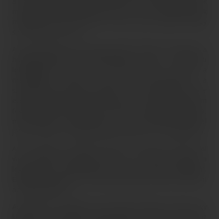
a mátrix pedig a jobb oldalra. Persze a kiértékelési sorok
maradnak ugyanúgy balról jobbra, csak a kezelőgombok
módosulnak. Ezt bármikor vissza lehet állítani, ahogy
számodra kényelmes.
A fenti sávban találod még a játék részletes leírását és a
hangbeállításokat. Tulajdonképpen ennyi a beállítási
lehetőségek halmaza. Ha valamit nem értesz a
működésből, vagy szeretnéd áttanulmányozni a
szimbólumok kifizetéseit vagy a nyerő vonalakat, akkor
ezeket megtalálod a játék leírásban. A hangok sokat nem
fognak zavarni a játék során, mert nem lettek túlgondolva,
mint ahogy az animációk sem. De ha csendben szeretnél
játszani, akkor a hangok kikapcsolásával ezt is megteheted.
Amit még fontos tudnod, hogy ha több aktív nyerő vonal
van, amiken nyereményt érsz el, akkor mindig a
legnagyobb nyereménnyel járó vonal fog kiért ékelődni.
Ezáltal csak annak a nyereményét fogja a játék hozzáadni
az egyenlegedhez.
Amennyiben valamilyen oknál fogva megfő a játék, vagy
kikapcsol az eszközöd, vagy hibára fut valami, akkor az