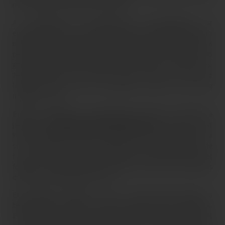
már pörögni is kezdenek a tárcsák.
A nyeremények automatikusan hozzáadódnak az
egyenlegedhez, a tétek pedig levonódnak. Így folyamatosan
nyomon tudod követni, hogy pontosan hogyan is állnak a
pénzügyeid. Ha valami miatt meg kell állnod, akkor a Stop
gomb megnyomásával leállítható, bármikor az algoritmus.
Természetesen egy éppen forgó tárcsát nem tudsz
leállítani, tehát csak az aktuálisan zajló kör után fog
megállni a gép.
Bizonyos esetekben a kockáztatási funkció is elérhető a
játékban,
amely egy 50%-50% játékot jelent
. Vagyis az adott
kör nyereményét felteheted egy fej vagy írás játékra. Ha
sikerül eltalálnod, akkor megduplázod a nyereményed, de
ha nem, akkor bukod a teljes tétet. Ezt több körig is lehet
folytatni, amíg nem hibázol, vagy el nem éred a maximális
duplázási lehetőségek számát.
Egy érdekes beállítás, amit a felső kezelő sávban a
beállításokban találsz a bal kezes játék funkció aktiválása.
Ennek révén a fő kezelő gombok átkerülnek a bal oldalra és