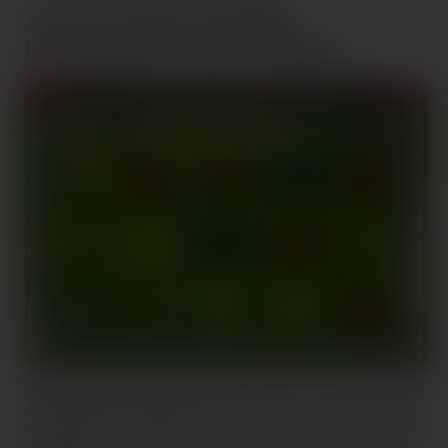
A Secret Garden nyerőgép
ismertetendő funkciói átfogóan
Ha elindítod a játékot, akkor egyértelművé válik, hogy egy
3×5-ös mátrix tárul eléd
, amelyen a játék sokszínű
szimbólumai sorakoznak. A szimbólumok a kertben