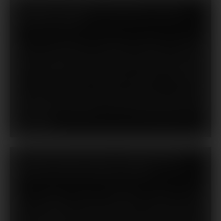
❓ Hogyan működik a tétemelés a Secret
Garden slotban?
Nem túl bonyolult a folyamat. Csupán az oldalsó
sávban található nagy Lines & Bet rózsaszín gombra
kell kattintanod, amely felhozza a sorok számlálóját,
ami egy állítható csúszka, valamint a sorokon
elhelyezett tét sávját, ami szintén egy csúszka. Ezeket
tetszőlegesen állíthatod, amik szorzója fogja kiadni a
teljes tétet.
❓ Lehet kaszinón kívül is valódi pénzben
játszani az Secret Garden slotot?
Erre sajnos nincs lehetőség. Mivel online
szerencsejátékról beszélünk, ami valódi téteket és