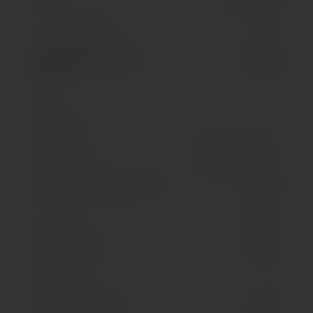
RTP
95.436 %
Progresszív jackpot
Nincs
Legmagasabb rögzített
9,500
jackpot
Sorok
3
Tárcsák
5
Nyerővonalak
25-féle nyerési mód
Módosítható nyerővonalak
Igen
Fizető sorok
Vegyes
Minimum tét
0.01
Maximum tét
12.5
Ingyen pörgetések
Van