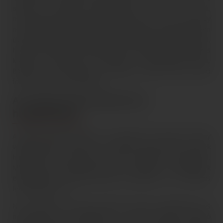
adott kör teljesen érvénytelenné válik és a tétek,
nyeremények visszafizetésre kerülnek. Ez azt jelenti, hogy
nem kell attól tartanod, hogy a játék futni fog a háttérben
úgy, hogy nálad már rég leállt a működés, vagy nem látod,
hogy mi történik. Ilyenkor érzékeli a szoftver, hogy a játékos
kiszállt a játékból és törlődnek a megszakított körök.
Bármikor, ha visszatérsz a játékba, akkor onnan tudod
folytatni, ahol abbahagytad.
Az online slot animációi és
hangeffektjei
A játék nagyon egyedire és egyszerűre sikerült szerény
véleményünk szerint. Ez azt jelenti, hogy maga a játék
hangulata nem valószínű, hogy magával fog ragadni.
Minimális hanghatások kísérik a játékot a pörgetések
elindításakor, a nyeremények szerzésekor és az esélyes
lehetőségek során.
Nincs háttérzene, ezért csendesen zajlik a játékmenet, és
minimálisak a hangeffektek is. Semmi kerthez kötődő