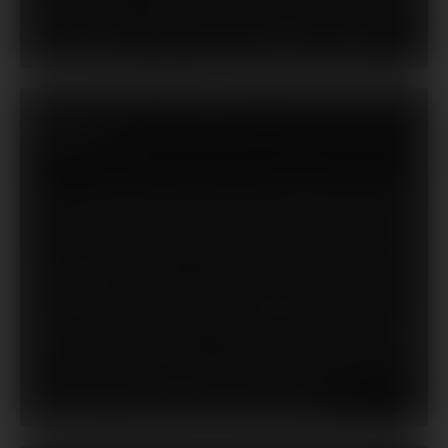
kevesebb lesz az össz téted és tovább tudsz játszani az
egyenlegedről, viszont a nyerési esélyed is csökken.
❓ Mi az a csere szimbólum a Secret Garden
játékban?
A csere, vagy más néven vad szimbólum egy olyan
ikon, amely minden szimbólumot ki tud váltani, kivéve
a szóró vörös rózsát. A titkos arany lakat ahányszor
kipörgetésre kerül, ha van olyan nyerő vonal, amit ki
tud egészíteni egy másik szimbólummal, akkor ezt
megteszi. Tehát, ha kell még például egy szitakötő
ahhoz, hogy kigyűljön 3 vagy 4 szitakötő az egyik
nyerő vonalon és közben van egy lakat, akkor ez a
szimbólum szitakötőként fog funkcionálni.