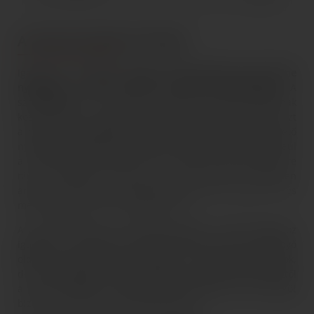
A Secret Garden témája
Igazán nem meglepő,
hogy a Secret Garden nevű online
nyerőgép az eltérő színek és képek összemosása
. A
szoftvergyártó az egyre növekvő számú játékosnak
köszönhetően, nagyobb bevétellel tud gazdálkodni, és ezt
a pénzt a fejlesztőkbe tudja pumpálni. Néhány elérhető
nyerőgép hihetetlen grafikával büszkélkedhet, amit például
a CGI-nak köszönhetnek, de itt a Secret Gardennek erre
nincs szüksége. Ez egy olyan játék, amely a felszínen
aranyos, és nem akar egy csupa akció, csupa vér és
mennydörgés típusú nyerőgép lenni.
A tárcsák hátterét csak levelek alkotják, a játék témájához
igazodva. Az előtér egy erdészeti terület, míg a képernyő
oldalán vastag fatörzs emelkedik. A tárcsák kissé nagyok,
de nem túlságosan, hogy elvegyék a játékosok kedvét ettől
a színes játéktól. Ez egy játék, amely egy kis friss levegőt
biztosít az online kaszinó játékosoknak.