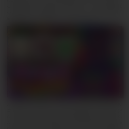
darab igen komoly nyereményt ígér, bár ennek a
valószínűsége is igencsak alacsony. A vad bármelyik
szimbólumot helyettesíti, ezért más szimbólumokkal
kombinálva is jó esélyed van a nyereményekre.
A további szimbólumok a cukros csomag és a BAR feliratú
szimbólumok. Ezek nem sok képzelőerővel készültek, így
nem kell színes szagos szimbólumkavalkádra számítanod.
Az ANY BAR, a BAR, BARBAR és a BARBARBAR típusok egyre
nagyobb értékkel rendelkeznek és a cukros csomaggal