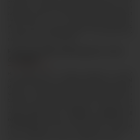
játék, mert a korszerű böngészők vonulnak kifele a flash
támogatása mögül. Ennek értelmében csak asztali gépen
tudod futtatni, de azt is speciális körülmények között,
viszont, ami jó hír, hogy nem kell letöltened a programot,
az képes elfutni egy böngészőben is, amennyiben még
tudja futtatni a flash környezetet.
Funhouse játék vélemények és rövid
összegzés
Ha rajongója vagy a karnevál kísérteties és ijesztő
részeinek, akkor ez az a nyerőgép, amelyet nem szeretnél
kihagyni. A haladóbb vagy tapasztaltabb játékosok számára
készült, ez az egyik klasszikus nyerőgép, amelyen igazán
bátorkodik a játékos pörögni. Elég sok időbe telik, mire
minden értékes összeget megszerzel, de a kihívás miatt
megéri,
mivel egy 5 000-szeres nyeremény áll
rendelkezésre
, ha kifogod a nagy szerencsét. Szóval, ha
nem vagy gyenge szívű, akkor pörögj tovább, hátha eleget
tudsz bohóckodni, hogy megszerezd azokat a
nyereményeket, amelyeket ezek a jokerek rejtegetnek.