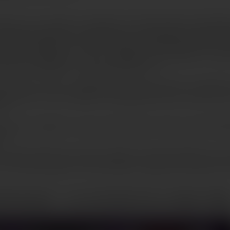
hatod, azaz kisebb és nagyobb tét mellett egyaránt lehetőség
z ingyenes elérhető, demó változatot is játszhatod. Mindazonálta
hetsz a játékban, azaz akkor, ha egy sorban középen látod a 
öbb olyan szimbólum is van a játékban, amely bárhol a tárc
lehet összességében a pörgetések alkalmával.
 között viszont, megemlíthetjük, hogy közepes volatilitással
ckázatot sem kell vállalnod a pörgetések alatt, de attól sem k
tt.
azt nehéz megjósolni, hogy milyen gyakran biztosít majd kifizet
hez.
 játék kifejezetten kedvező szabályok mellett próbálható ki, aká
 is számít egy nagyon modern játéknak, nagyszerű élményekre sz
emények – Az animáció és a képi vilá