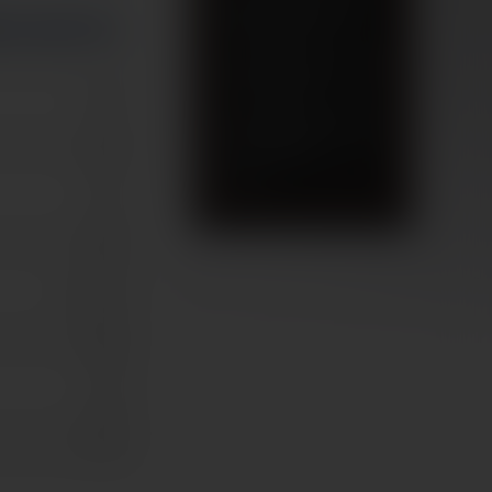
Double Luck Nudge
szimbólumok
Hol játszható a Double
Luck Nudge
Igen
A Double Luck Nudge
slot kezelése
Igen
GYIK
Nem
Igen
Közepes
Igen
Igen
Nem