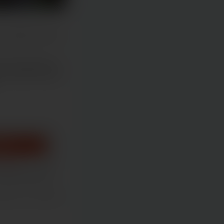
 játékoknál lenni
at kipörgetned, a
bb esélyed, hogy a
USZT
mertető
Feltételek érvényesek!