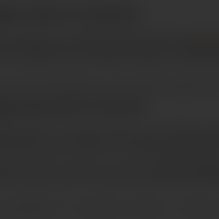
p témája és kialakítása
ól is egy igazi retró hangulatban átélhető, hagyományos
online
l ad lehetőséget a nyereményekre. Elindítás után a
Double Lu
iszen a fejlesztői csapat arra törekedett, hogy bárki könnyen me
el, hogy te szeretnél pörgetni, vagy az automatikus pörgetés funkc
ép jellemzők és funkciók
hatsz, amiből 1, 2, de még 3 darabos is van. Ezenkívül a cser
szont hetes és 2x-es szimbólum is. Az utóbbi lesz a pörgetések 
bólumokhoz nyilak is tartoznak, ami a bónuszjátékot fogja elindíta
yettesít bármilyen szimbólumot a tárcsákon, a
Double Luck Nudg
két. Ha pedig a maximum 3 darabot látod belőle, biztos lehetsz
 megjelenhetnek a nyereményért, miközben a cseresznyék sz
.