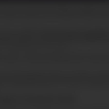
t nem kell attól tartanod, hogy telepakolták a nyerőgépet több
 a felület, mint a régről ismert, személyesen látogatható kaszin
ró képernyőt láthatsz majd, retró tárcsákkal és színekkel, anélk
 ezért, a hang egy idő után zavaróvá válhat, bár voltaképpen t
nak érdemes megkeresnie a
Double Luck Nudge nyerőgép jellemző
átékba és teljesen át akarod élni, milyen is volt a múltban nyer
kat is hagyd bekapcsolva az első időkben.
k is jelzik, ha bónuszra vagy extrára tettél szert, ahogy ny
e kialakított és hozzáadod hang segítségével jelezze, hogy meg
y a játékot hang mellett próbáld ki az első időkben, mert így l
zont akkor sem kell aggódnod, ha meguntad a zenét és a különböző
lni a későbbiekben, ha igényed van rá. Ahogy az is lehetséges, h
ngyen és befizetés mellett