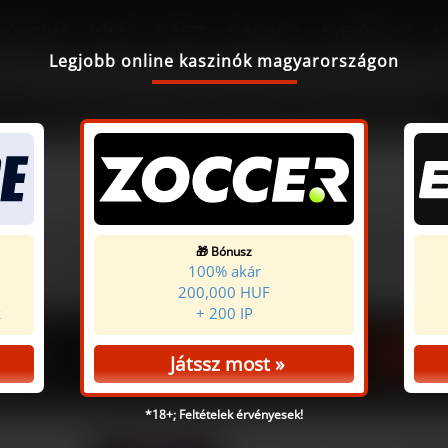
ADÓIRODÁK
PÓKER
RULETT
BLACKJACK
NYERŐGÉPEK
S
Legjobb online kaszinók magyarországon
A kaszinójáték objektív áttekintése
uck Nudge nyerőgép
lesztőtől megjelenve várja, hogy kipróbáld nagyszerű élmények
en óriási nyereményekre is bátran számíthatsz tőle. Ráadásul
🎁 Bónusz
le Luck Nudge nyerőgép
világát, hogy még azelőtt megérthesd a
100% akár
lünk a
Double Luck Nudge játék vélemények
világát kívül és belül 
200,000 HUF
k
+ 200 IP
értékelés:
450,000 HUF
Játssz 
Játssz most
+ 150 IP
* Feltételek érvényesek! Kattints a “Játssz Most” hi
*18+; Feltételek érvényesek!