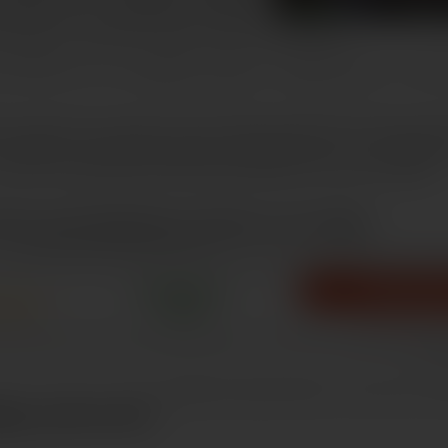
ztosítja ezt a szimbólumot, viszont
y, ahogy a valódi pénz mellett működő változatban.
mbólumra van szükséged, ahogy az a hagyományos, 3 tárcsás
 vagy olyan szerencsés, hogy a Wild szimbólumból sikerül hárm
eresét is hazaviheted. Így, bár alapesetben arra a van legkise
 tudod, hogy nagy nyereményeket kaphatsz tőle is gond nélkül.
nók, ahol elérhető a Double Luck Nudge
SZEREZZ BÓN
450,000 HUF
+ 150 IP
Vulkan Vegas is
*18+; 
ép jellemzők