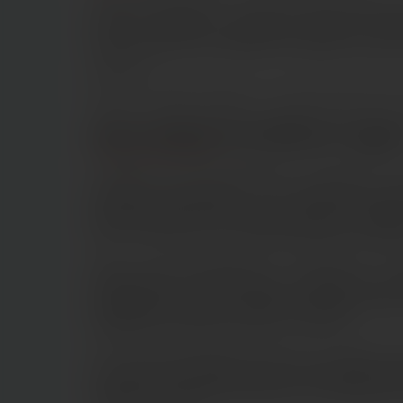
A játék 3 oszloppal és 1 sorral vár, így értelem
bónusz funkcióval is rendelkezik, amely a kis lá
szám a következő pörgetésnél magasabb vagy alac
majd rád.
Abban az esetben pedig, ha a “shifta” jelzést láto
Abra Kebab Ra játékok ingye
A játék bár nem különösebben bővelkedik a sz
biztosított ajánlatokban, ha a szerencsés játé
jogosult lehetsz. Ehhez, az Abra Kebab Ra nyerőgé
akár 10.000 dollár is bepöröghet egyetlen pörgeté
Ahhoz, hogy bezsebelhesd a nyereményt, a leg
kipörgetned, ami jelen esetben a kebabos maga.
pörgetések alatt, így csakugyan bepöröghet valód
legnagyobb kifizetést biztosító szimbólum.
Azt viszont elárulhatjuk, hogy már a legalacs
nyereményeket biztosíthatnak. Mindeközben pedi
háttérben a pörgetések alkalmával. A legnagyob