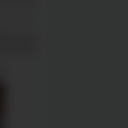
 bónuszjátékkal és
pp ezért, a legjobb
nyek
alapján pedig
zer olyan játékost
játék népszerűsége.
yek soha nem adnak
ek