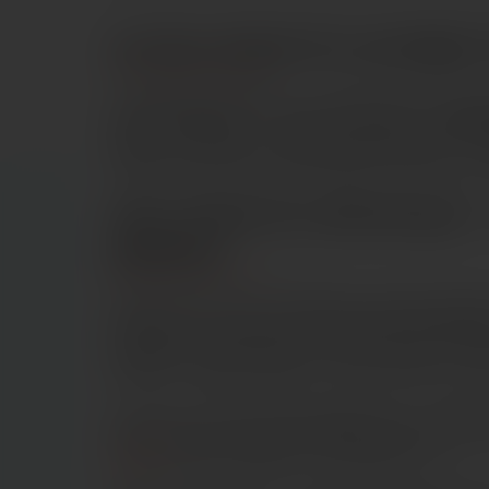
Az Abra Kebab Ra nyerőgép t
A nyerőgép gyümölcsös szimbólumokkal és egysze
játékot próbálhat ki minden érdeklődő. Az
Abra 
lehet való pénzért is elindítani egy párszor. 
villogó, színes tárcsák körül pedig a szimbólumok 
Abra Kebab Ra vélemények –
játékban
A játék szinte azt is mondhatjuk, hogy egy kebab
gyümölcsös szimbólumok is feltűnnek. Mindeközbe
a játékban. A gyümölcsök között növekvő sorrendbe
kebab, és maga a kebabos is, amely 1000x-es szorz
A rossz hív viszont, hogy hagyományos voltána
Mindazonáltal nagyszerű szórakozás demó módb
kaszinó
pedig mindkettőre lehetőséged is van.