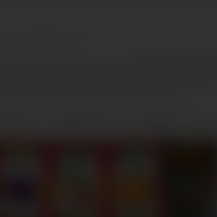
nyerőgép 96.5%-os RTP-vel rendelkezik és egyaránt rendelkezik
m szorzó pedig 1000x-es a játékban. A slot volatilitása közepes, é
etnél kifizetéseket kapni.
ming egyik legnépszerűbb játéka, az
Abra Kebab Ra játék vélemé
 hogy gyakran biztosít nyereményeket. A megjelenése óta több e
a nyerőgépből, ezért is érthető, hogy a mai napig nem csökkent a 
elkerülheted a párszáz forintos folytonos nyereményeket, amel
 a játékra anélkül, hogy valódi nyereményekre tennél szert.
mzők – A fejlesztő és a grafikai elem