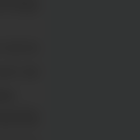
nél egy sétát tenni
zel a nyerőgéppel
, ha tudod, hogy a
 minőségi kaszinó
g eltérni a gépről
emények is minden
tban
lotok funkcióit a
ványvilága mellett
nagyszerű izgalmak