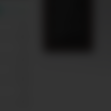
Abra Kebab Ra
szimbólumok
Hol játszható a Abra
Kebab Ra
Nincs
A Abra Kebab Ra slot
kezelése
Nincs
GYIK
Nincs
Igen
Közepes
Igen
Igen
Nem