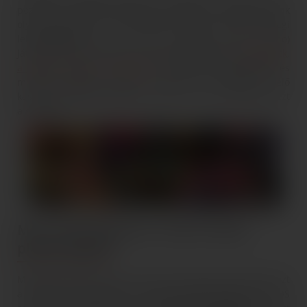
pozitívum, hogy az élő osztós szekcióban mindig találunk
olyan játékokat, amik megfelelnek az éppen aktuális anyagi
lehetőségeinknek is. Az élő kaszinó (Live Casino)
játékkínálatában egyebek mellett megtalálható
a blackjack
,
a rulett
,
a póker
,
a baccarat
, különböző kockajátékok, és
mindezek egyedi verziói is. Ezért, ha szereted az élő
kaszinó nyújtotta izgalmakat, akkor kár lenne kihagynod ezt
a szekciót.
Mire számíthatunk a Cbet mobile
platformjától?
Mindenek előtt azzal a szomorú ténnyel kell kezdenünk ezt
a fejezetet, hogy egyelőre a cég nem dobott piacra sem iOS