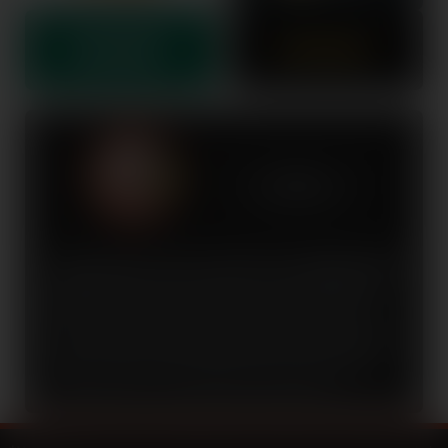
Dudás
Dzsudzsák
Természetesen azért a hagyományos
magyar online
casino
játékok mellett azért rendszeresen szoktam
játszani élő kaszinó játékokkal is. Ezek esetében
főként a live blackjack asztalokat preferálom, ahol
olyan BJ variánsokkal tudok játszani, mint például a
Classic, Power, ONE, vagy az extra nyeremények
megszerzését is nyújtó Lightning Blackjack.