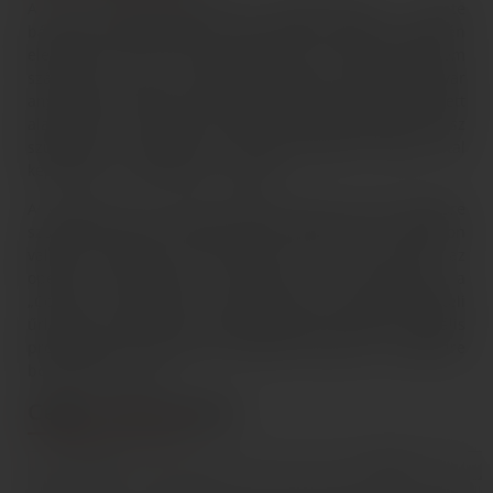
A cég ügyfélszolgálatának munkatársaival – szinte
bármikor fel lehet venni a kapcsolatot a webhely egészén
elérhető online, valós idejű chaten. Arra viszont senki nem
számítson, hogy az agent-ek között akár egy magyar
anyanyelvű is akad. Ezért a gördülékeny ügyintézés végett
alapszintű (de inkább társalgási szintű) nyelvtudásra lesz
szükséges – legalább is szerkesztőségünk tagjai által
képviselt Cbet vélemények alapján.
A webszájt GYIK (FAQ) szekciója olyan kevés kérdésre
szolgál válasszal, hogy kábé használhatatlan, és telefonon
valamit @support e-mail-címen sem lehet elérni az
operátor szakembereit. Ugyanakkor, ha rákattintasz a
„Contact” menüpontra, akkor azért kapcsolat felvételi
űrlapon meg lehet írni a cég kollégásaink az éppen aktuális
problémád, és különféle kérdések özönével is kedvedre
bombázhatod őket.
Céges Információk
Címke
Adat