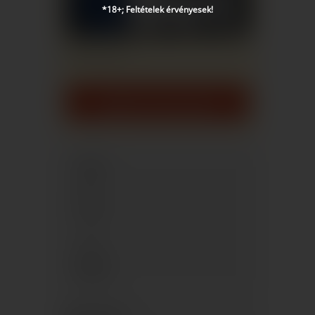
*18+; Feltételek érvényesek!
Üdvözlő bónusz:
-
Legjobb online kaszinók
Játékok:
4000+
Jackpot:
60
RTP:
Körülbelül
97.4%