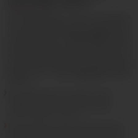
kaszinó magyar ügyfelévé
A Cbet Magyarország kaszinó webhelyén a felhasználói fiók
nyitás módfelett egyszerű. Viszont, sajnos egyelőre a
Casino nem rendelkezik magyar nyelvi támogatással. Ezért,
ha végig akarsz menni
a Cbetes regisztráció
lépésein,
akkor azért szükséged lesz néminemű alapszintű idegen
nyelvtudásra (angol, német, spanyol, esetleg orosz). Ha ez
nem jelent számodra gondot, akkor a Cbet regisztráció sem
fog, amennyiben követed az alábbi lépéseket, amelyekben
bemutatjuk neked, hogy miként tudsz felhasználói fiókot
(számlát) nyitni
a Cbet Magyarország
desktopos
weboldalán.
A Cbet belépés gombtól balra találod a címlapon a
regisztrációs gombot, mint a „SIGN UP” szöveg
olvasható (amennyiben angol nyelvű felhasználó
felületen regisztrálsz) – kattints rá;
A Cbetes regisztráció űrlapnak a bal oldalán add meg a
személyes adataidat (ez angol nyelvtudás birtokában