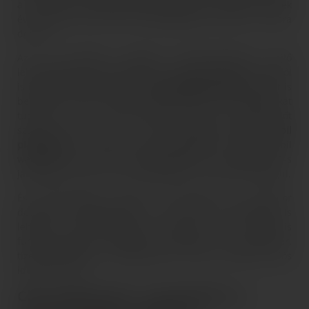
a nevesebb, mobilkészülékek gyártására szakosodott cégek
éves szinten akár több csúcskategóriás szériát is piacra
dobnak.
Az új eszközök nagyobb teljesítményében rejlő
lehetőségeket természetesen az iGaming ágazat szereplői
is igyekeznek kihasználni,
a Cbet Magyarország
kaszinót is
beleértve. A Cbet mobile weboldaláról csak a legjobbakat
tudjuk mondani, annak ellenére, hogy nem kevés időt
szántuk rá, hogy A-tól Z-ig leteszteljük
a Cbet mobil
platformját
. Az operátor által működtetett Cbetes mobil
weboldala nem csak a nyerőgépekkel és az egyéb RNG-s
játékokkal, hanem az élő osztósokkal is remekül elboldogul.
És természetesen ugyanez elmondható az operátor
desktopos weboldaláról is, ami akár mintapéldája is
lehetne a felhasználóbarát dizájnnak és a maximális
funkcionalitásnak (ideálisan strukturált menürendszer,
tizedmásodperces oldalletöltések, bárhol elérhető valós
idejű chat, stb.).
Cbet regisztráció – Így válhatsz a