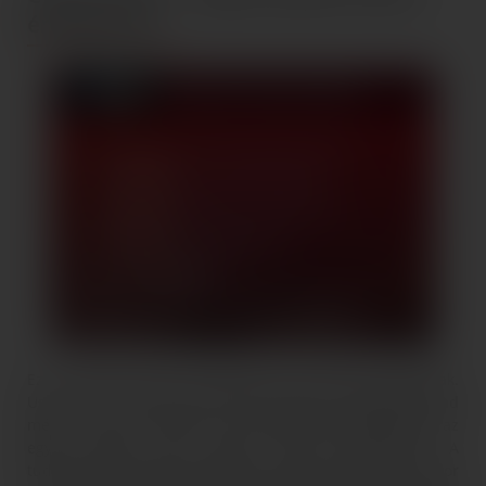
érhetem el?
Dizájn és funkcionalitás
Kiválóan strukturált menürendszer
Rendkívül gyors oldalletöltések
Bárhonnan elérhet az online chat
Külön ügyfélszolgálati box
kapcsolatfelvételhez
Az angolon kívül 6 egyéb nyelv is
támogatva van
Ez a kérdés még manapság sem számít banálisnak.
Ugyanis jó néhány olyan szerencsejáték szolgáltató akad
még a piacon, amelyek nem fordítanak kellő figyelmet az
egyre inkább teret hódító mobil platformnak. A
tudományos-technikai haladás reneszánszát éljük, amikor