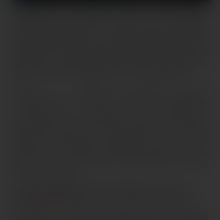
Amennyiben új ügyfelévé válsz a szerencsejáték
szolgáltatónak, akkor 100%-os üdvözlő bónuszt szerezhetsz
az első befizetésedhez. A 100%-os bónusz gyakorlatilag
pedig annyit tesz, hogy pontosan annyit kapsz bónuszpénz
formájában a kaszinótól, mint amennyit első alkalommal
befizetsz. Az új felhasználóknak szánt Cbet kaszinó bónusz
esetében azért van egy felső határ, ami jelenleg 500€.
Ezért, ha a maximális bónuszpénzt szeretnéd
megkaparintani, akkor neked is pont ennyit kell leperkálni
a „kasszánál”. A bónuszra 30x-os megforgatási
követelmény van érvényben (befizetés összege + a bónusz
összege), és 30 napod – azaz 1 hónapod – van arra, hogy
teljesítsd a megjátszási feltételeket. Amikor bónuszra
játszol, akkor a maximálisan megengedett tét nem lehet
több, mint 5€/$. A 100%-os első befizetési bónusz
minimális összege 10€.
Szerdai 50%-os újrafeltöltési bónusz
Szerdánként
a Cbet Casino webhelyén olyan 50%-os