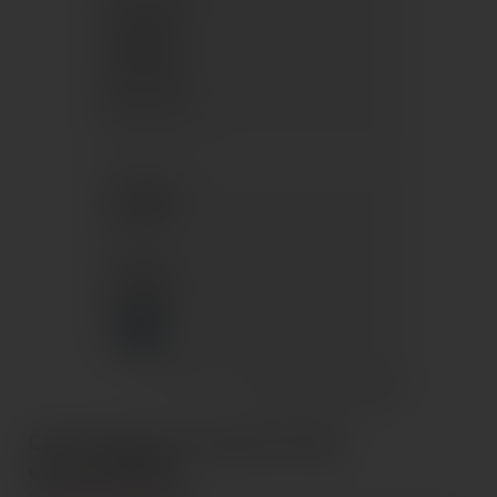
Ügyfélszolgálata:
Élő Chat,
Kapcsolat
felvételi űrlap
Játékosvédelem:
-
Korrektség
biztosítása:
-
Működési
engedély:
* Feltételek érvényesek! Kattints a “Játssz Most”
hivatkozásra a részletekért
Cbet Magyarország jelenlegi
elérhetősége?