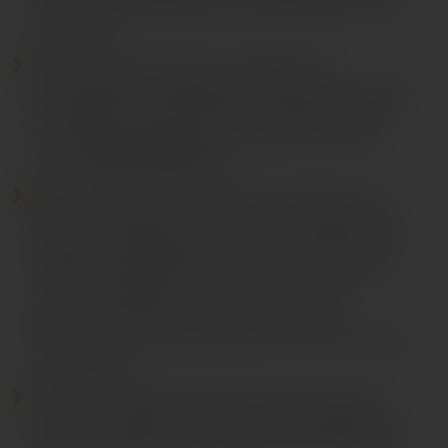
nem jelenthet problémát): név, születési dátum, lakcím,
telefonszám;
A Cbet regisztráció űrlapnak a jobboldalán a
számlanyitáshoz szükséges egyéb felhasználói adatokat
kell megadnod: felhasználói név, számlád pénzneme
(pl. EUR), jelszó & jelszónak a megerősítése, referrer
code –
Cbet promóciós kód
.
Jelöld be a felhasználó fiók nyitására szolgáló űrlap
alján lévő checkboxot. Ugyanis ezzel tanúsítod, hogy a
regisztrációt megelőzően elolvastad és megértetted a
Felhasználási Feltételek dokumentumban (Terms and
Conditions) foglaltakat – mindenkinek melegen
ajánljuk, hogy olvassa át alaposan az említett
dokumentumot mielőtt számlát nyitna a szerencsejáték
szolgáltatónál;
Ellenőrizz le legalább még egy alkalommal mindent
mezőt, mivel előfordulhat, hogy valamit elgépeltél, és
bizonyos adatokat csak az ügyfélszolgálat közbenjárása