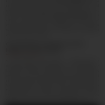
sem Android alapokon nyugvó
Cbet App megoldást
. Emiatt
aztán bérmennyire is fája a mobil alkalmazások / mobil
applikáció-alapú kaszinózás hívei számára, muszáj lesz
beérnünk
a Cbet mobil reszponzív weboldalával
, ami
viszont mindent tud, amit a nagytestvére, és még az élő
kaszinó részleg színvonala (streamelés stb.) és kiválóan
működik vele (természetesen csak megfelelő sávszélességű
WiFi vagy mobilnet mellett).
Cbet kifizetés & befizetés opciók –
Magyarország esetében
A Cbet befizetés módok között – amelyek száma /
mennyisége szerencsére átlag feletti – a hagyományos /
klasszikus bankolási megoldások között megtalálható
például a BTC is, valamint néhány olyan e-pénztárca, ami
az elmúlt években igazi siker sztorit mondhat magáénak
Magyarországon (pl. NETELLER, Skrill). Az operátor sem a
Cbet befizetés, sem pedig a Cbet kifizetés tranzakciók
esetében nem számít fel külön költséget, azaz minden
egyes tranzakciónk a casino részéről jutalékmenetes.