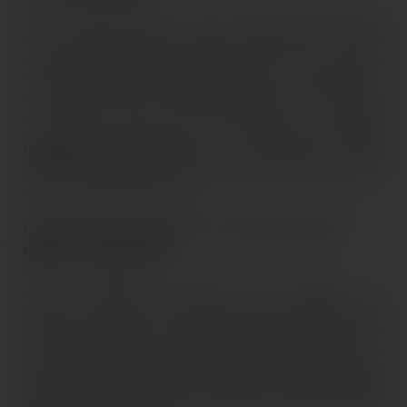
A Cbet kaszinó esetében ennek a cikknek a publikálásakor
sem a desktopos, sem a mobilos platformhoz nem volt
szükségünk
Cbet alternatív link
, illetve olyan speciális
netes hivatkozás, mint a Cbet alternatív cím használatára.
Ennek köszönhetően
a Cbet elérése
teljesen zavartalan volt
a tesztjeink során. És azt követően is ugyanezt
tapasztaltuk, amikor időről időre visszalátogattunk
a Cbet
Magyarország webhelyére
, hogy ellenőrizzük, nincs-e
valamilyen probléma, amit a webhely revizója óta felmerült
volna a Cbet elérése kapcsán.
Cbet alternatív link – ha nincs más
hátra, mint előre
Mivel – hangozzék ez bármennyire is meglepően – a
jövőbelátás mágikus képességével szerkesztőségünk tagjai
sincsenek megáldva. Az igazat megvallva lövésünk sincs
annak kapcsán, hogy szükséged lehet-e majd valamikor a
jövőben olyan megoldás használatára a Cbet Magyarország
elérésének tekintetében, mint például egy megfelelő
Cbet
alternatív cím
, vagy egy olyan különleges webes hivatkozás,