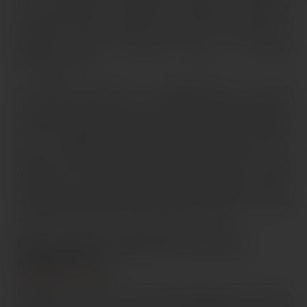
lesz kézenfekvő megoldás, amellyel szerencsét
próbálhatsz. Ha nap közben is ráérsz néha és nálad van a
telefonod, akkor akár azon keresztül is el tudod érni a
felületet teljesen reszponzív módon, a mobilod
böngészőjében.
A kaszinót tabletről is megtekintheted az adott
böngésződön keresztül, és ezzel együtt minden játékot el
tudsz érni és gond nélkül használni. Arra azért figyelj, hogy
bizonyos játékokhoz kellhet Flash lejátszó, amely általában
véve a legújabb böngészőkben megtalálható, de ha
mégsem, akkor magadnak kell letölteni és telepíteni. Egy
negatívum, hogy a mobil applikáció jelenleg a magyar
store-okban nem találhatók meg és nem tölthető le, de ha
mindenképp ki akarod próbálni, akkor egy másik országot
beállítva a telefonodra már működhet a dolog.
Bwin kaszinó regisztráció, és ami
mögötte van
Bizonyára nem mondunk nagy újdonságot azzal, hogy ha