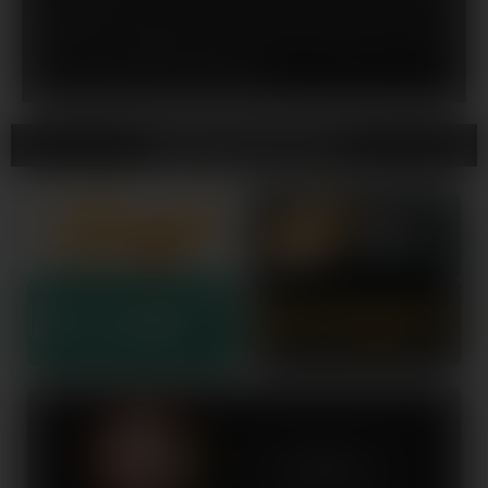
megpróbálja ezen funkciók bármelyikét elérni, akkor
felugrik a bejelentkezési ablak és azonnal be tudsz
lépni a rendszerbe / fiókodba.
Egyéb ajánlott kaszinók
Dudás
Dzsudzsák