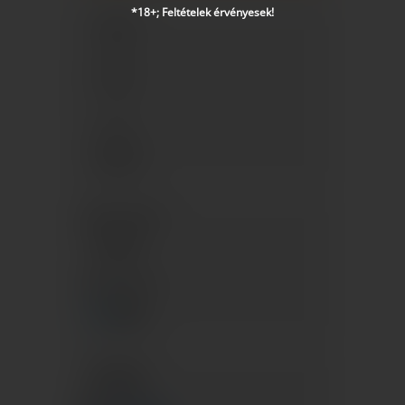
*18+; Feltételek érvényesek!
Játékok:
2100+
Jackpot:
15+
RTP:
Körülbelül
96.2%
Ügyfélszolgálata:
Kapcsolati
űrlap
Játékosvédelem:
Korrektség
biztosítása: