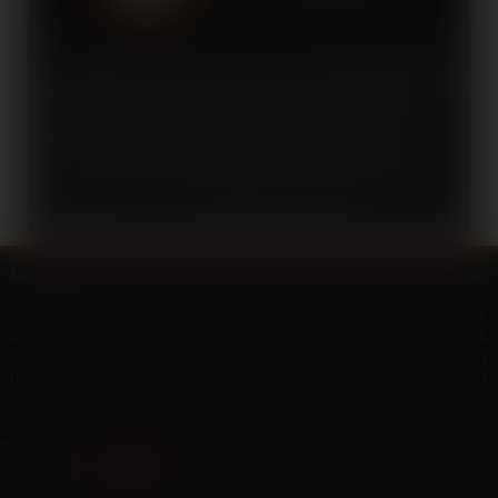
Természetesen azért a hagyományos
magyar online
casino
játékok mellett azért rendszeresen szoktam
játszani élő kaszinó játékokkal is. Ezek esetében
főként a live blackjack asztalokat preferálom, ahol
olyan BJ variánsokkal tudok játszani, mint például a
Classic, Power, ONE, vagy az extra nyeremények
megszerzését is nyújtó Lightning Blackjack.
*Nyilatkozat:
Az ezen a weboldalon lévő linkek olyan affiliate linkek,
amelyek használata semmilyen költséget nem jelent önnek, ugyanakkor
mi kompenzációt kaphatunk azon cégektől, amelyek szolgáltatásait
leellenőrizzük. Minden egyes weboldalt kellő alapossággal ellenőrzünk
le, és kizárólag csak a legjobbak számára adunk magas értékelést. Egy
független tulajdonban álló professzionális elemező weboldal vagyunk, és
az oldalainkon található információk mindegyike kizárólagosan a saját
benyomásainkon, véleményünkön alapul.
Rólunk
Kapcsolat
Oldaltérkép