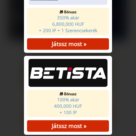
200,000 HUF bónuszt,
🎁 Bónusz
Gyűjtsd be a
350% akár
és játssz a számtalan nyerőgép egyikével.
6,800,000 HUF
+ 200 IP + 1 Szerencsekerék
Játssz most
Játssz most
Az Bwin Casino értékelése
🎁 Bónusz
Üdvözlő bónusz:
100% akár
-
400,000 HUF
+ 100 IP
Legjobb online kaszinók
Játssz most