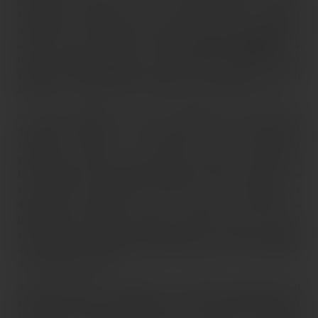
elmondjuk, hogy az online szerencsejátékhoz online
regisztráció szükséges. Ez azt jelenti, hogy a személyes
adataidat és néhány belépési információt kell megadnod
ahhoz, hogy hozzáférj a
bwin casino játékaihoz
. A
folyamatot egész egyszerűre és magától értetődőre sikerült
készíteni a fejlesztőknek. Nézzük is meg, hogy mit is kell
kitöltened a három lépcsős regisztrációs folyamat során.
Az első lépcsőben ki kell választanod, hogy melyik
országból regisztrálsz, illetve, hogy milyen pénznemben
szeretnél játszani. Itt érdemes olyan pénznemet
kiválasztani, amilyen pénznemben tartod a pénzedet a
bankszámládon, vagy valamely e-pénztárcádon, hiszen, ha
eltér, akkor még váltási jutalékot is kell fizetned az
egyenleged feltöltése során. A további mezőkben a
belépéshez szükséges adatok kellenek, mint az e-mail
címed, felhasználóneved és jelszavad. Ha ezekkel megvagy,
akkor kattints a nagy sárga Folytatás gombra és lépj tovább
a második lépcsőhöz.
A második körben a nevedet és a születési dátumodat kell
kitöltened, illetve megjelölnöd, hogy úr vagy hölgy vagy. Itt