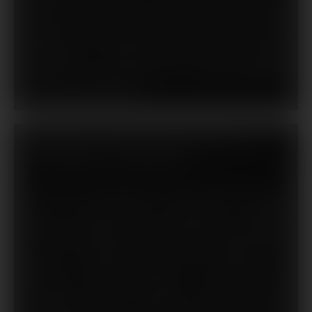
korhatárt. Email címén keresztül akkor szoktak
általában kapcsolatba lépni a játékosokkal, ha például
elfelejtetted a jelszavad vagy marketing jellegű
hírlevélre szeretnél feliratkozni. A hírlevél szolgáltatást
bármikor lemondhatod.
❓ Elérhetem a lobby funkcióit akkor is, ha
nem léptem be a fiókomba?
Sajnos ez nem lehetséges. A Bwin fenntartja a jogot,
hogy a kaszinóban csak regisztrált és belépett
felhasználók érjenek el bizonyos funkciókat, egyébként
azok nem elérhetők vagy inaktívak lehetnek. Ilyen
például a kedvencek elérése és hozzáadása, egy
várólistára történő feliratkozás, vagy privát asztal
hozzáadása. Abban az esetben, ha egy felhasználó