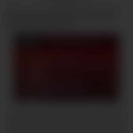
€10
Érd el a Bwin Magyarország felületét
különböző eszközökről
Dizájn és funkcionalitás
Intuitív és modern dizájn
Eegyszerűen felhasználóbarát és könnyen
navigálható
Elérhető angol, német, orosz
Professzionális ügyfélszolgálati
munkatársak
A modern korban szinte bármely internetre kapcsolódni
képes okos kütyüdet tudod használni akár az online
szerencsejátékhoz is. Ha többnyire csak este munka után
szoktál internetezni hosszabb ideig, akkor neked a laptop