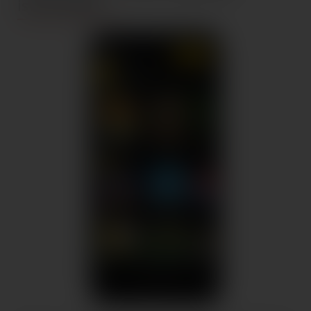
ismertetője